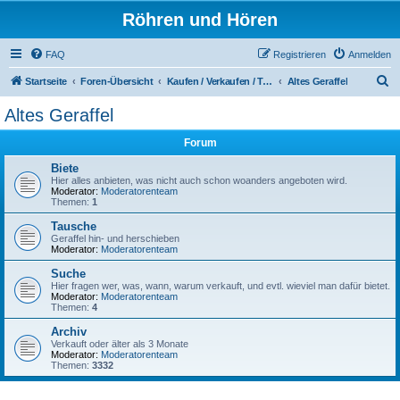
Röhren und Hören
FAQ
Registrieren
Anmelden
S
Startseite
Foren-Übersicht
Kaufen / Verkaufen / Tauschen
Altes Geraffel
u
Altes Geraffel
c
Forum
h
e
Biete
Hier alles anbieten, was nicht auch schon woanders angeboten wird.
Moderator:
Moderatorenteam
Themen:
1
Tausche
Geraffel hin- und herschieben
Moderator:
Moderatorenteam
Suche
Hier fragen wer, was, wann, warum verkauft, und evtl. wieviel man dafür bietet.
Moderator:
Moderatorenteam
Themen:
4
Archiv
Verkauft oder älter als 3 Monate
Moderator:
Moderatorenteam
Themen:
3332