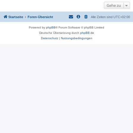
Gehe zu
Startseite
Foren-Übersicht
Alle Zeiten sind
UTC+02:00
Powered by
phpBB
® Forum Software © phpBB Limited
Deutsche Übersetzung durch
phpBB.de
Datenschutz
|
Nutzungsbedingungen