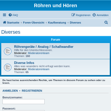
Röhren und Hören
FAQ
Registrieren
Anmelden
S
Startseite
Foren-Übersicht
Kaufberatung
Diverses
u
Diverses
c
Forum
h
e
Röhrengeräte / Analog / Schallwandler
Hilfe für den Unentschlossenen.
Moderator:
Moderatorenteam
Themen:
160
Diverse Infos
Alles was woanders nicht erfragt werden kann.
Moderator:
Moderatorenteam
Themen:
65
Du hast keine ausreichenden Rechte, um Themen in diesem Forum zu sehen oder zu
lesen.
ANMELDEN
•
REGISTRIEREN
Benutzername:
Passwort: