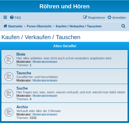
Röhren und Hören
FAQ
Registrieren
Anmelden
S
Startseite
Foren-Übersicht
Kaufen / Verkaufen / Tauschen
u
Kaufen / Verkaufen / Tauschen
c
Altes Geraffel
h
e
Biete
Hier alles anbieten, was nicht auch schon woanders angeboten wird.
Moderator:
Moderatorenteam
Themen:
1
Tausche
Geraffel hin- und herschieben
Moderator:
Moderatorenteam
Suche
Hier fragen wer, was, wann, warum verkauft, und evtl. wieviel man dafür bietet.
Moderator:
Moderatorenteam
Themen:
4
Archiv
Verkauft oder älter als 3 Monate
Moderator:
Moderatorenteam
Themen:
3332