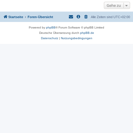
Gehe zu
Startseite
Foren-Übersicht
Alle Zeiten sind
UTC+02:00
Powered by
phpBB
® Forum Software © phpBB Limited
Deutsche Übersetzung durch
phpBB.de
Datenschutz
|
Nutzungsbedingungen