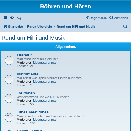
Röhren und Hören
FAQ
Registrieren
Anmelden
S
Startseite
Foren-Übersicht
Rund um HiFi und Musik
u
Rund um HiFi und Musik
c
Allgemeines
h
e
Literatur
Man muss nicht alles glauben...
Moderator:
Moderatorenteam
Themen:
21
Instrumente
Mal selbst was spielen bringt Ohren auf Niveau
Moderator:
Moderatorenteam
Themen:
1
Tourdaten
Wer geht wann und wo auf Tournee?
Moderator:
Moderatorenteam
Themen:
55
Tubes meet tubes
Man besucht sich, manchmal ist es auch Flucht
Moderator:
Moderatorenteam
Themen:
109