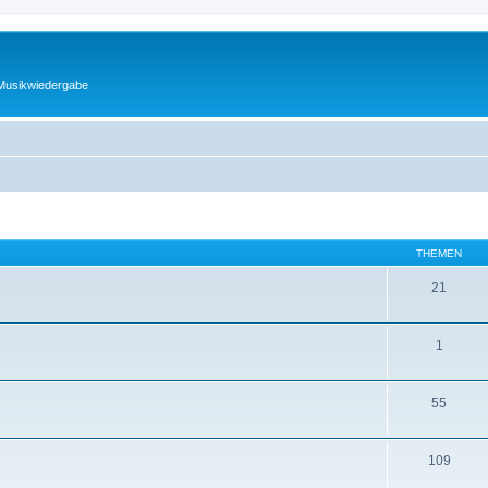
 Musikwiedergabe
THEMEN
21
1
55
109