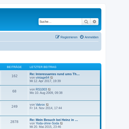
Suche
Erweiterte Suche
Registrieren
Anmelden
BEITRÄGE
LETZTER BEITRAG
Re: Interessantes rund ums Th…
162
N
von
vintage64
e
Mi 12. Apr 2017, 19:39
u
e
N
von
RS1003
68
s
e
Mo 10. Aug 2009, 09:38
t
u
e
e
r
s
N
von
Valvox
B
249
t
e
Fr 14. Nov 2014, 17:44
e
e
u
i
r
e
t
B
s
r
Re: Mein Besuch bei Heinz in …
e
2878
t
a
N
von
Yoda-ohne-Soda
i
e
g
e
Mi 20. Mai 2015, 23:46
t
r