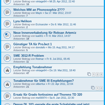
Letzter Beitrag von
vintage64
«
Mi 25. Apr 2012, 22:40
Antworten:
16
Welches MM an Phonosophie 2???
Letzter Beitrag von
Mayk
«
Sa 17. Mär 2012, 23:07
Antworten:
7
Lyra Helikon
Letzter Beitrag von
Erzkanzler
«
Do 8. Mär 2012, 11:46
Antworten:
2
Neue Innenverkabelung für Roksan Artemiz
Letzter Beitrag von
lua001
«
Fr 8. Mär 2013, 14:07
Antworten:
18
Günstiger TA für ProJect 1
Letzter Beitrag von
donolafo
«
Mo 15. Aug 2011, 04:17
Antworten:
5
SME 3012-R Problem
Letzter Beitrag von
Reimar
«
Fr 8. Jul 2011, 05:45
Antworten:
11
Empfehlung Tonabnehmer
Letzter Beitrag von
vintage64
«
Do 19. Mai 2011, 18:40
Antworten:
47
1
2
3
Tonabnehmer für SME III Empfehlungen?
Letzter Beitrag von
silberfux
«
Fr 22. Apr 2011, 22:04
Antworten:
21
1
2
Ersatz für Grado fortissimo auf Thorens TD 320
Letzter Beitrag von
mw56974
«
Sa 8. Jan 2011, 22:30
Denon DL 103 -gerade die erste Schalplatte und jetzt.....