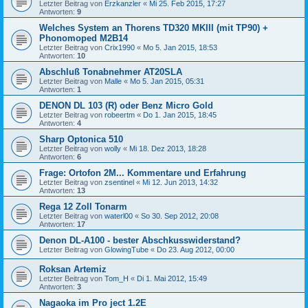
Letzter Beitrag von
Erzkanzler
«
Mi 25. Feb 2015, 17:27
Antworten:
9
Welches System an Thorens TD320 MKIII (mit TP90) +
Phonomoped M2B14
Letzter Beitrag von
Crix1990
«
Mo 5. Jan 2015, 18:53
Antworten:
10
Abschluß Tonabnehmer AT20SLA
Letzter Beitrag von
Malle
«
Mo 5. Jan 2015, 05:31
Antworten:
1
DENON DL 103 (R) oder Benz Micro Gold
Letzter Beitrag von
robeertm
«
Do 1. Jan 2015, 18:45
Antworten:
4
Sharp Optonica 510
Letzter Beitrag von
wolly
«
Mi 18. Dez 2013, 18:28
Antworten:
6
Frage: Ortofon 2M... Kommentare und Erfahrung
Letzter Beitrag von
zsentinel
«
Mi 12. Jun 2013, 14:32
Antworten:
13
Rega 12 Zoll Tonarm
Letzter Beitrag von
waterl00
«
So 30. Sep 2012, 20:08
Antworten:
17
Denon DL-A100 - bester Abschkusswiderstand?
Letzter Beitrag von
GlowingTube
«
Do 23. Aug 2012, 00:00
Roksan Artemiz
Letzter Beitrag von
Tom_H
«
Di 1. Mai 2012, 15:49
Antworten:
3
Nagaoka im Pro ject 1.2E