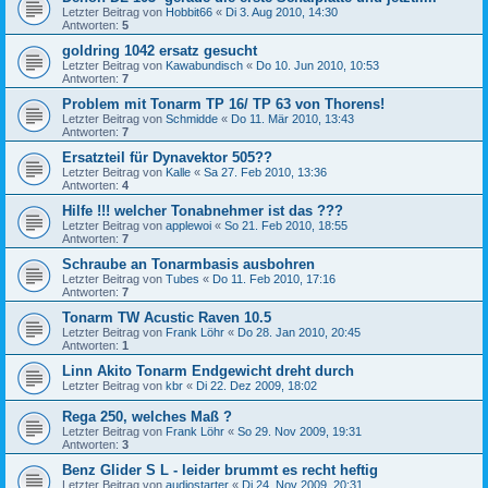
Letzter Beitrag von
Hobbit66
«
Di 3. Aug 2010, 14:30
Antworten:
5
goldring 1042 ersatz gesucht
Letzter Beitrag von
Kawabundisch
«
Do 10. Jun 2010, 10:53
Antworten:
7
Problem mit Tonarm TP 16/ TP 63 von Thorens!
Letzter Beitrag von
Schmidde
«
Do 11. Mär 2010, 13:43
Antworten:
7
Ersatzteil für Dynavektor 505??
Letzter Beitrag von
Kalle
«
Sa 27. Feb 2010, 13:36
Antworten:
4
Hilfe !!! welcher Tonabnehmer ist das ???
Letzter Beitrag von
applewoi
«
So 21. Feb 2010, 18:55
Antworten:
7
Schraube an Tonarmbasis ausbohren
Letzter Beitrag von
Tubes
«
Do 11. Feb 2010, 17:16
Antworten:
7
Tonarm TW Acustic Raven 10.5
Letzter Beitrag von
Frank Löhr
«
Do 28. Jan 2010, 20:45
Antworten:
1
Linn Akito Tonarm Endgewicht dreht durch
Letzter Beitrag von
kbr
«
Di 22. Dez 2009, 18:02
Rega 250, welches Maß ?
Letzter Beitrag von
Frank Löhr
«
So 29. Nov 2009, 19:31
Antworten:
3
Benz Glider S L - leider brummt es recht heftig
Letzter Beitrag von
audiostarter
«
Di 24. Nov 2009, 20:31