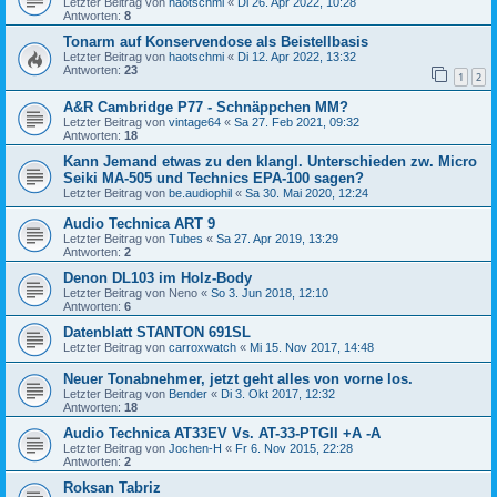
Letzter Beitrag von
haotschmi
«
Di 26. Apr 2022, 10:28
Antworten:
8
Tonarm auf Konservendose als Beistellbasis
Letzter Beitrag von
haotschmi
«
Di 12. Apr 2022, 13:32
Antworten:
23
1
2
A&R Cambridge P77 - Schnäppchen MM?
Letzter Beitrag von
vintage64
«
Sa 27. Feb 2021, 09:32
Antworten:
18
Kann Jemand etwas zu den klangl. Unterschieden zw. Micro
Seiki MA-505 und Technics EPA-100 sagen?
Letzter Beitrag von
be.audiophil
«
Sa 30. Mai 2020, 12:24
Audio Technica ART 9
Letzter Beitrag von
Tubes
«
Sa 27. Apr 2019, 13:29
Antworten:
2
Denon DL103 im Holz-Body
Letzter Beitrag von
Neno
«
So 3. Jun 2018, 12:10
Antworten:
6
Datenblatt STANTON 691SL
Letzter Beitrag von
carroxwatch
«
Mi 15. Nov 2017, 14:48
Neuer Tonabnehmer, jetzt geht alles von vorne los.
Letzter Beitrag von
Bender
«
Di 3. Okt 2017, 12:32
Antworten:
18
Audio Technica AT33EV Vs. AT-33-PTGII +A -A
Letzter Beitrag von
Jochen-H
«
Fr 6. Nov 2015, 22:28
Antworten:
2
Roksan Tabriz