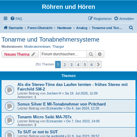
Röhren und Hören
FAQ
Registrieren
Anmelden
S
Startseite
Foren-Übersicht
Hardware
Analog
Tonarme und Tonabnehmersysteme
u
Tonarme und Tonabnehmersysteme
c
Moderatoren:
Moderatorenteam
,
Thargor
h
Suche
Erweiterte Suche
Neues Thema
e
1
2
3
4
5
6
Nächste
251 Themen
Themen
Als die Stereo-Töne das Laufen lernten - frühes Stereo mit
Fairchild SM-2
Letzter Beitrag von
Jochen-H
«
Sa 19. Jul 2025, 11:09
Antworten:
1
Sonus Silver E MI-Tonabnehmer von Pritchard
Letzter Beitrag von
Erzkanzler
«
Do 4. Jan 2024, 12:28
Tonarm Micro Seiki MA-707x
Letzter Beitrag von
Erzkanzler
«
Do 7. Dez 2023, 14:05
Antworten:
3
To SUT or not to SUT
Letzter Beitrag von
be.audiophil
«
Fr 9. Jun 2023, 09:57