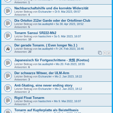
Antworten:
1
Nachbarschaftshilfe und die korrekte Widerzität
Letzter Beitrag von
Erzkanzler
«
Di 9. Mai 2023, 09:57
Antworten:
4
Die Ortofon 212er Garde oder der Ortoföner-Club
Letzter Beitrag von
be.audiophil
«
So 30. Apr 2023, 18:52
Antworten:
5
Tonarm Sansui SR222-Mk2
Letzter Beitrag von
haotschmi
«
So 5. Mär 2023, 16:07
Antworten:
10
Der gerade Tonarm. ( Even longer No.1 )
Letzter Beitrag von
be.audiophil
«
Fr 24. Feb 2023, 16:46
Antworten:
20
1
2
Japanesisch für Fortgeschrittene - 光悦 (Koetsu)
Letzter Beitrag von
be.audiophil
«
Mo 20. Feb 2023, 18:55
Antworten:
6
Der schwarze Witwer, der ULM-Arm
Letzter Beitrag von
Erzkanzler
«
Mo 2. Jan 2023, 18:22
Antworten:
3
Anti-Skating, eine never ending story
Letzter Beitrag von
Erzkanzler
«
Mo 2. Jan 2023, 18:12
Antworten:
2
Rigid Float Tonarm
Letzter Beitrag von
haotschmi
«
Mo 9. Mai 2022, 16:07
Antworten:
7
Tonarm auf Kupferplatte als Beistellbasis