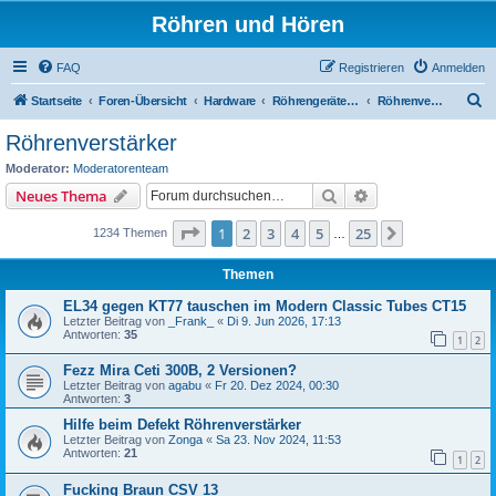
Röhren und Hören
FAQ
Registrieren
Anmelden
S
Startseite
Foren-Übersicht
Hardware
Röhrengeräte, Modifikationen, Röhren
Röhrenverstärker
u
Röhrenverstärker
c
Moderator:
Moderatorenteam
h
Suche
Erweiterte Suche
Neues Thema
e
Seite
1
von
25
1
2
3
4
5
25
Nächste
1234 Themen
…
Themen
EL34 gegen KT77 tauschen im Modern Classic Tubes CT15
Letzter Beitrag von
_Frank_
«
Di 9. Jun 2026, 17:13
Antworten:
35
1
2
Fezz Mira Ceti 300B, 2 Versionen?
Letzter Beitrag von
agabu
«
Fr 20. Dez 2024, 00:30
Antworten:
3
Hilfe beim Defekt Röhrenverstärker
Letzter Beitrag von
Zonga
«
Sa 23. Nov 2024, 11:53
Antworten:
21
1
2
Fucking Braun CSV 13