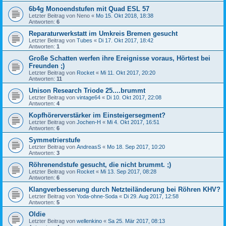
6b4g Monoendstufen mit Quad ESL 57
Letzter Beitrag von
Neno
«
Mo 15. Okt 2018, 18:38
Antworten:
6
Reparaturwerkstatt im Umkreis Bremen gesucht
Letzter Beitrag von
Tubes
«
Di 17. Okt 2017, 18:42
Antworten:
1
Große Schatten werfen ihre Ereignisse voraus, Hörtest bei
Freunden ;)
Letzter Beitrag von
Rocket
«
Mi 11. Okt 2017, 20:20
Antworten:
11
Unison Research Triode 25....brummt
Letzter Beitrag von
vintage64
«
Di 10. Okt 2017, 22:08
Antworten:
4
Kopfhörerverstärker im Einsteigersegment?
Letzter Beitrag von
Jochen-H
«
Mi 4. Okt 2017, 16:51
Antworten:
6
Symmetrierstufe
Letzter Beitrag von
AndreasS
«
Mo 18. Sep 2017, 10:20
Antworten:
3
Röhrenendstufe gesucht, die nicht brummt. ;)
Letzter Beitrag von
Rocket
«
Mi 13. Sep 2017, 08:28
Antworten:
6
Klangverbesserung durch Netzteiländerung bei Röhren KHV?
Letzter Beitrag von
Yoda-ohne-Soda
«
Di 29. Aug 2017, 12:58
Antworten:
5
Oldie
Letzter Beitrag von
wellenkino
«
Sa 25. Mär 2017, 08:13