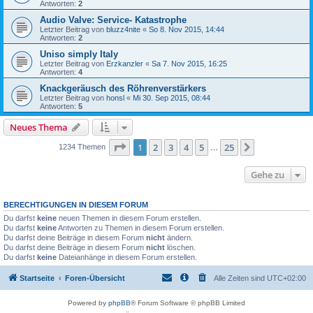
Antworten:
2
Audio Valve: Service- Katastrophe
Letzter Beitrag von
bluzz4nite
«
So 8. Nov 2015, 14:44
Antworten:
2
Uniso simply Italy
Letzter Beitrag von
Erzkanzler
«
Sa 7. Nov 2015, 16:25
Antworten:
4
Knackgeräusch des Röhrenverstärkers
Letzter Beitrag von
honsl
«
Mi 30. Sep 2015, 08:44
Antworten:
5
Neues Thema
Seite
1
von
25
1
2
3
4
5
25
Nächste
1234 Themen
…
Gehe zu
BERECHTIGUNGEN IN DIESEM FORUM
Du darfst
keine
neuen Themen in diesem Forum erstellen.
Du darfst
keine
Antworten zu Themen in diesem Forum erstellen.
Du darfst deine Beiträge in diesem Forum
nicht
ändern.
Du darfst deine Beiträge in diesem Forum
nicht
löschen.
Du darfst
keine
Dateianhänge in diesem Forum erstellen.
Startseite
Foren-Übersicht
Alle Zeiten sind
UTC+02:00
Powered by
phpBB
® Forum Software © phpBB Limited