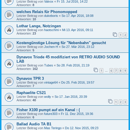
Letzter Beitrag von
Valvox
«
Fr 15. Jul 2016, 14:22
Antworten:
8
welches Relais für Phonomopped
Letzter Beitrag von
dukeboris
«
So 17. Apr 2016, 18:08
Antworten:
10
Lothar Lange, Notzingen
Letzter Beitrag von
haotschmi
«
Mi 13. Apr 2016, 09:11
Antworten:
23
1
2
Kostengünstige Lösung für "Nebenbahn" gesucht
Letzter Beitrag von
Jochen-H
«
So 27. Mär 2016, 23:12
Antworten:
5
Dynavox Triode 45 modifiziert von RETRO AUDIO SOUND
LAB
Letzter Beitrag von
Tubes
«
So 28. Feb 2016, 21:19
Antworten:
162
1
6
7
8
9
…
Dynavox TPR 3
Letzter Beitrag von
vintage64
«
Do 25. Feb 2016, 19:57
Antworten:
7
Raphaelite CS21
Letzter Beitrag von
wolly
«
So 17. Jan 2016, 20:39
Antworten:
40
1
2
3
Fisher X100 pumpt auf ein Kanal : (
Letzter Beitrag von
future303
«
Fr 11. Dez 2015, 19:36
Antworten:
6
Ballad Audio TA B1
Letzter Beitrag von
Mas Teringo
«
Do 12. Nov 2015, 09:23