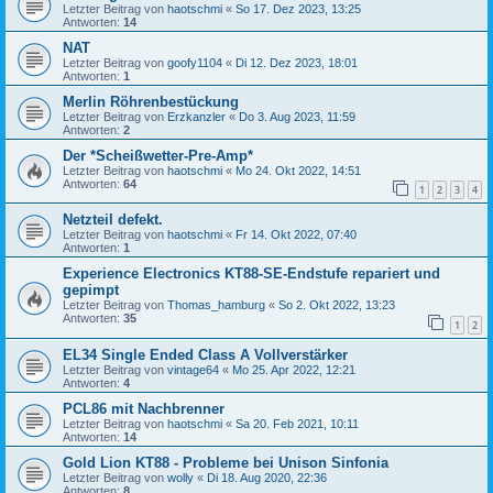
Letzter Beitrag von
haotschmi
«
So 17. Dez 2023, 13:25
Antworten:
14
NAT
Letzter Beitrag von
goofy1104
«
Di 12. Dez 2023, 18:01
Antworten:
1
Merlin Röhrenbestückung
Letzter Beitrag von
Erzkanzler
«
Do 3. Aug 2023, 11:59
Antworten:
2
Der *Scheißwetter-Pre-Amp*
Letzter Beitrag von
haotschmi
«
Mo 24. Okt 2022, 14:51
Antworten:
64
1
2
3
4
Netzteil defekt.
Letzter Beitrag von
haotschmi
«
Fr 14. Okt 2022, 07:40
Antworten:
1
Experience Electronics KT88-SE-Endstufe repariert und
gepimpt
Letzter Beitrag von
Thomas_hamburg
«
So 2. Okt 2022, 13:23
Antworten:
35
1
2
EL34 Single Ended Class A Vollverstärker
Letzter Beitrag von
vintage64
«
Mo 25. Apr 2022, 12:21
Antworten:
4
PCL86 mit Nachbrenner
Letzter Beitrag von
haotschmi
«
Sa 20. Feb 2021, 10:11
Antworten:
14
Gold Lion KT88 - Probleme bei Unison Sinfonia
Letzter Beitrag von
wolly
«
Di 18. Aug 2020, 22:36
Antworten:
8