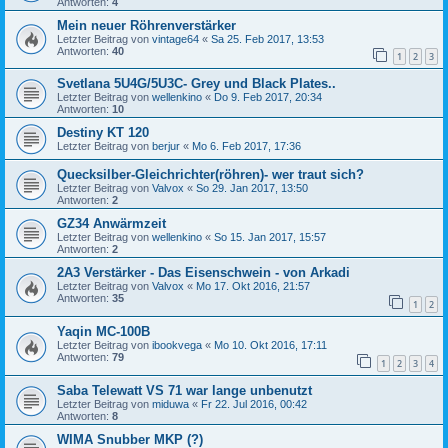
Antworten:
4
Mein neuer Röhrenverstärker
Letzter Beitrag von
vintage64
«
Sa 25. Feb 2017, 13:53
Antworten:
40
1
2
3
Svetlana 5U4G/5U3C- Grey und Black Plates..
Letzter Beitrag von
wellenkino
«
Do 9. Feb 2017, 20:34
Antworten:
10
Destiny KT 120
Letzter Beitrag von
berjur
«
Mo 6. Feb 2017, 17:36
Quecksilber-Gleichrichter(röhren)- wer traut sich?
Letzter Beitrag von
Valvox
«
So 29. Jan 2017, 13:50
Antworten:
2
GZ34 Anwärmzeit
Letzter Beitrag von
wellenkino
«
So 15. Jan 2017, 15:57
Antworten:
2
2A3 Verstärker - Das Eisenschwein - von Arkadi
Letzter Beitrag von
Valvox
«
Mo 17. Okt 2016, 21:57
Antworten:
35
1
2
Yaqin MC-100B
Letzter Beitrag von
ibookvega
«
Mo 10. Okt 2016, 17:11
Antworten:
79
1
2
3
4
Saba Telewatt VS 71 war lange unbenutzt
Letzter Beitrag von
miduwa
«
Fr 22. Jul 2016, 00:42
Antworten:
8
WIMA Snubber MKP (?)