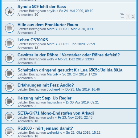
Synola 509 fehlt der Bass
Letzter Beitrag von
scylla
«
So 24. Mai 2020, 09:19
Antworten:
30
1
2
Hilfe aus dem Frankfurter Raum
Letzter Beitrag von
MarcB.
«
Di 31. Mär 2020, 09:11
Antworten:
2
Leben CS300XS
Letzter Beitrag von
MarcB.
«
Di 21. Jan 2020, 22:59
Antworten:
13
Gewitter in der Röhre ! Verstärker oder Röhre defekt!?
Letzter Beitrag von
wolly
«
Mo 23. Dez 2019, 23:00
Antworten:
5
Schaltplan dringend gesucht für Lua 6565c/Jolida 801a
Letzter Beitrag von
MartinR
«
So 20. Okt 2019, 17:26
Antworten:
9
Erfahrungen mit Fezz Audio?
Letzter Beitrag von
Jochen-H
«
Do 23. Mai 2019, 16:46
Heizung mit Step_Up Regler
Letzter Beitrag von
haotschmi
«
Di 30. Apr 2019, 09:21
Antworten:
3
SETA-GK71 Mono-Endstufen von Arkadi
Letzter Beitrag von
wolly
«
Fr 23. Nov 2018, 22:43
Antworten:
10
RS1003 - hört jemand damit?
Letzter Beitrag von
wellenkino
«
So 21. Okt 2018, 15:12
Antworten:
16