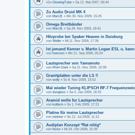
von
GlowingTube
»
Sa 12. Mai 2007, 00:44
Zu Audio Druid MK 4
von
MarcB.
»
Mo 30. Nov 2009, 15:25
Omega Breitbänder
von
MarcB.
»
Sa 28. Nov 2009, 18:41
Hörprobe bei Spaker Heaven in Duisburg
von
Weller
»
Mi 11. Nov 2009, 17:39
Ist jemand Kenner v. Martin Logan ESL u. kan
von
hoersen
»
Mo 21. Sep 2009, 20:24
Lautsprecher von Yamamoto
von
Rhen Dark
»
Sa 21. Nov 2009, 10:39
Granitplatten unter die LS !!
von
wolly
»
So 8. Nov 2009, 15:52
Mal wieder Tuning KLIPSCH RF-7 Frequenzwei
von
dunglass
»
Sa 3. Jan 2009, 18:33
Aramid wolle fur Lautsprecher
von
koifarm
»
So 1. Feb 2009, 17:21
Platine für meine Lautsprecher
von
steintor
»
So 12. Jul 2009, 11:12
Audiplan Konzept *Rat nötig*
von
föcke
»
Mi 29. Okt 2008, 15:39