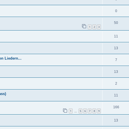
0
50
1
2
3
11
13
n Liedern...
7
13
2
ass)
11
166
1
5
6
7
8
9
…
13