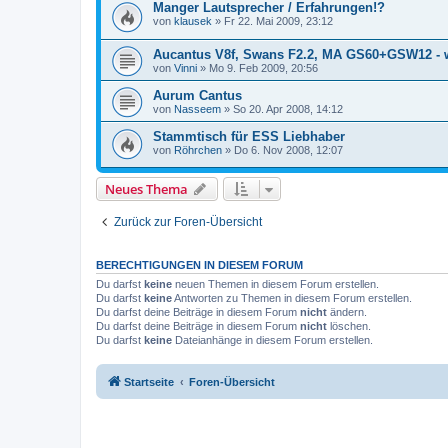
Manger Lautsprecher / Erfahrungen!?
von
klausek
»
Fr 22. Mai 2009, 23:12
Aucantus V8f, Swans F2.2, MA GS60+GSW12 - 
von
Vinni
»
Mo 9. Feb 2009, 20:56
Aurum Cantus
von
Nasseem
»
So 20. Apr 2008, 14:12
Stammtisch für ESS Liebhaber
von
Röhrchen
»
Do 6. Nov 2008, 12:07
Neues Thema
Zurück zur Foren-Übersicht
BERECHTIGUNGEN IN DIESEM FORUM
Du darfst
keine
neuen Themen in diesem Forum erstellen.
Du darfst
keine
Antworten zu Themen in diesem Forum erstellen.
Du darfst deine Beiträge in diesem Forum
nicht
ändern.
Du darfst deine Beiträge in diesem Forum
nicht
löschen.
Du darfst
keine
Dateianhänge in diesem Forum erstellen.
Startseite
Foren-Übersicht