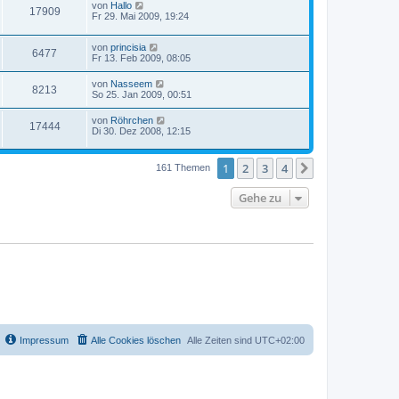
von
Hallo
17909
Fr 29. Mai 2009, 19:24
von
princisia
6477
Fr 13. Feb 2009, 08:05
von
Nasseem
8213
So 25. Jan 2009, 00:51
von
Röhrchen
17444
Di 30. Dez 2008, 12:15
1
2
3
4
Nächste
161 Themen
Gehe zu
Impressum
Alle Cookies löschen
Alle Zeiten sind
UTC+02:00