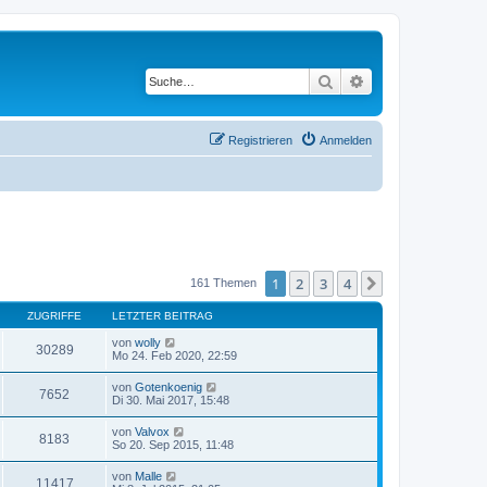
Suche
Erweiterte Suche
Registrieren
Anmelden
1
2
3
4
Nächste
161 Themen
ZUGRIFFE
LETZTER BEITRAG
von
wolly
30289
Mo 24. Feb 2020, 22:59
von
Gotenkoenig
7652
Di 30. Mai 2017, 15:48
von
Valvox
8183
So 20. Sep 2015, 11:48
von
Malle
11417