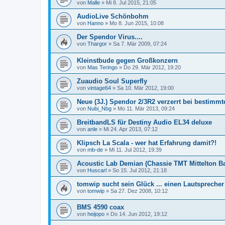
von
Malle
»
Mi 8. Jul 2015, 21:05
AudioLive Schönbohm
von
Hanno
»
Mo 8. Jun 2015, 10:08
Der Spendor Virus....
von
Thargor
»
Sa 7. Mär 2009, 07:24
Kleinstbude gegen Großkonzern
von
Mas Teringo
»
Do 29. Mär 2012, 19:20
Zuaudio Soul Superfly
von
vintage64
»
Sa 10. Mär 2012, 19:00
Neue (3J.) Spendor 2/3R2 verzerrt bei bestimmte
von
Nubi_Nbg
»
Mo 11. Mär 2013, 09:24
BreitbandLS für Destiny Audio EL34 deluxe
von
anle
»
Mi 24. Apr 2013, 07:12
Klipsch La Scala - wer hat Erfahrung damit?!
von
mb-de
»
Mi 11. Jul 2012, 19:39
Acoustic Lab Demian (Chassie TMT Mittelton B
von
Huscarl
»
So 15. Jul 2012, 21:18
tomwip sucht sein Glück ... einen Lautsprecher
von
tomwip
»
Sa 27. Dez 2008, 10:12
BMS 4590 coax
von
heijopo
»
Do 14. Jun 2012, 19:12