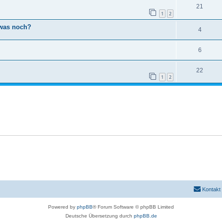
21
1
2
was noch?
4
6
22
1
2
Kontakt
Powered by
phpBB
® Forum Software © phpBB Limited
Deutsche Übersetzung durch
phpBB.de