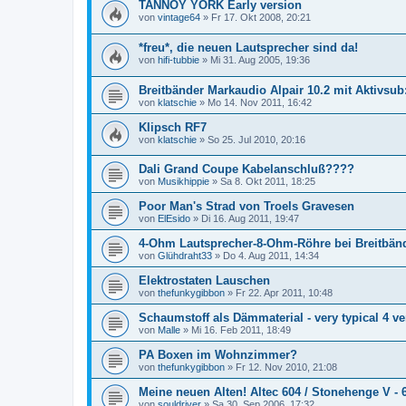
TANNOY YORK Early version
von
vintage64
»
Fr 17. Okt 2008, 20:21
*freu*, die neuen Lautsprecher sind da!
von
hifi-tubbie
»
Mi 31. Aug 2005, 19:36
Breitbänder Markaudio Alpair 10.2 mit Aktivsu
von
klatschie
»
Mo 14. Nov 2011, 16:42
Klipsch RF7
von
klatschie
»
So 25. Jul 2010, 20:16
Dali Grand Coupe Kabelanschluß????
von
Musikhippie
»
Sa 8. Okt 2011, 18:25
Poor Man's Strad von Troels Gravesen
von
ElEsido
»
Di 16. Aug 2011, 19:47
4-Ohm Lautsprecher-8-Ohm-Röhre bei Breitbän
von
Glühdraht33
»
Do 4. Aug 2011, 14:34
Elektrostaten Lauschen
von
thefunkygibbon
»
Fr 22. Apr 2011, 10:48
Schaumstoff als Dämmaterial - very typical 4 ver
von
Malle
»
Mi 16. Feb 2011, 18:49
PA Boxen im Wohnzimmer?
von
thefunkygibbon
»
Fr 12. Nov 2010, 21:08
Meine neuen Alten! Altec 604 / Stonehenge V - 
von
souldriver
»
Sa 30. Sep 2006, 17:32