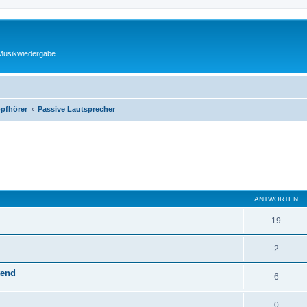
 Musikwiedergabe
opfhörer
Passive Lautsprecher
eiterte Suche
ANTWORTEN
19
2
tend
6
0