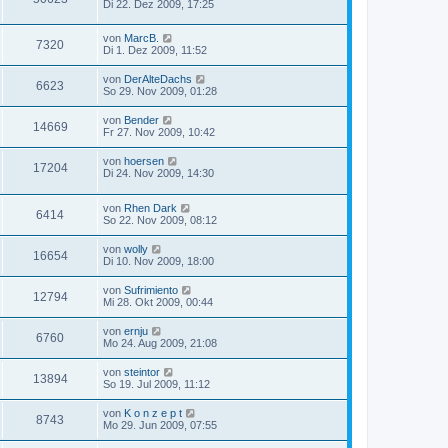
Di 22. Dez 2009, 17:25
von
MarcB.
7320
Di 1. Dez 2009, 11:52
von
DerAlteDachs
6623
So 29. Nov 2009, 01:28
von
Bender
14669
Fr 27. Nov 2009, 10:42
von
hoersen
17204
Di 24. Nov 2009, 14:30
von
Rhen Dark
6414
So 22. Nov 2009, 08:12
von
wolly
16654
Di 10. Nov 2009, 18:00
von
Sufrimiento
12794
Mi 28. Okt 2009, 00:44
von
ernju
6760
Mo 24. Aug 2009, 21:08
von
steintor
13894
So 19. Jul 2009, 11:12
von
K o n z e p t
8743
Mo 29. Jun 2009, 07:55