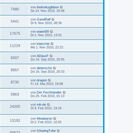
von
thefunkygibbon
7480
So 14. Nov 2010, 20:48
von
GandRalf
5441
Di 9. Nov 2010, 08:36
von
waterl00
17675
Di 2. Nov 2010, 13:01
von
klatschie
11219
Mo 1. Nov 2010, 22:22
von
ADausF
6507
Do 16. Sep 2010, 20:55
von
dieterschn
9957
Do 16. Sep 2010, 20:33
von
dragon
8730
Fr 14. Mai 2010, 19:08
von
Der Fischhändler
5963
Do 25. Feb 2010, 01:13
von
mb-de
24205
Di 9. Feb 2010, 19:18
von
Metabaron
13192
Di 2. Feb 2010, 10:03
von
GlowingTube
50623