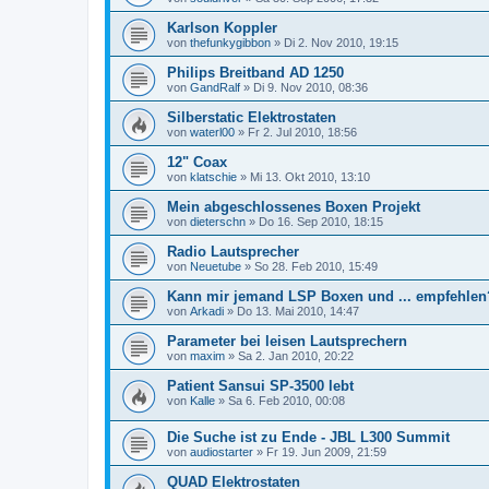
Karlson Koppler
von
thefunkygibbon
»
Di 2. Nov 2010, 19:15
Philips Breitband AD 1250
von
GandRalf
»
Di 9. Nov 2010, 08:36
Silberstatic Elektrostaten
von
waterl00
»
Fr 2. Jul 2010, 18:56
12" Coax
von
klatschie
»
Mi 13. Okt 2010, 13:10
Mein abgeschlossenes Boxen Projekt
von
dieterschn
»
Do 16. Sep 2010, 18:15
Radio Lautsprecher
von
Neuetube
»
So 28. Feb 2010, 15:49
Kann mir jemand LSP Boxen und ... empfehlen
von
Arkadi
»
Do 13. Mai 2010, 14:47
Parameter bei leisen Lautsprechern
von
maxim
»
Sa 2. Jan 2010, 20:22
Patient Sansui SP-3500 lebt
von
Kalle
»
Sa 6. Feb 2010, 00:08
Die Suche ist zu Ende - JBL L300 Summit
von
audiostarter
»
Fr 19. Jun 2009, 21:59
QUAD Elektrostaten