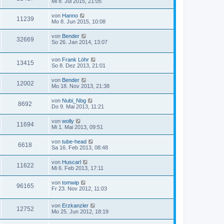
Mi 8. Jul 2015, 21:05
von
Hanno
11239
Mo 8. Jun 2015, 10:08
von
Bender
32669
So 26. Jan 2014, 13:07
von
Frank Löhr
13415
So 8. Dez 2013, 21:01
von
Bender
12002
Mo 18. Nov 2013, 21:38
von
Nubi_Nbg
8692
Do 9. Mai 2013, 11:21
von
wolly
11694
Mi 1. Mai 2013, 09:51
von
tube-head
6618
Sa 16. Feb 2013, 08:48
von
Huscarl
11622
Mi 6. Feb 2013, 17:11
von
tomwip
96165
Fr 23. Nov 2012, 11:03
von
Erzkanzler
12752
Mo 25. Jun 2012, 18:19