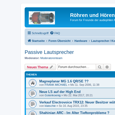
Röhren und Hören
Forum für Freunde der audiophilen
Schnellzugriff
FAQ
Startseite
Foren-Übersicht
Hardware
Lautsprecher / K
Passive Lautsprecher
Moderator:
Moderatorenteam
Suche
Erw
Neues Thema
THEMEN
Magneplanar MG 1.6 QR/SE ??
von
FRANK MICHAEL
»
Mo 11. Sep 2006, 11:38
Neue LS auf der High End
von
Gotenkoenig
»
Mo 22. Mai 2017, 20:21
Verkauf Electrovoice TRX12: Neuer Besitzer wü
von
klatschie
»
So 16. Aug 2015, 23:35
Shahinian ARC - Im Alter Tieftonprobleme ?