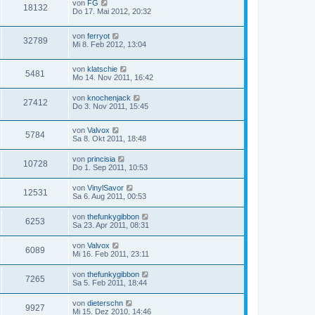
von
FG
18132
Do 17. Mai 2012, 20:32
von
ferryot
32789
Mi 8. Feb 2012, 13:04
von
klatschie
5481
Mo 14. Nov 2011, 16:42
von
knochenjack
27412
Do 3. Nov 2011, 15:45
von
Valvox
5784
Sa 8. Okt 2011, 18:48
von
princisia
10728
Do 1. Sep 2011, 10:53
von
VinylSavor
12531
Sa 6. Aug 2011, 00:53
von
thefunkygibbon
6253
Sa 23. Apr 2011, 08:31
von
Valvox
6089
Mi 16. Feb 2011, 23:11
von
thefunkygibbon
7265
Sa 5. Feb 2011, 18:44
von
dieterschn
9927
Mi 15. Dez 2010, 14:46