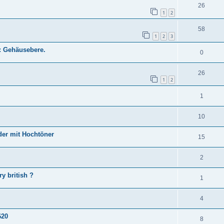
26
1
2
58
1
2
3
b: Gehäusebere.
0
26
1
2
1
10
der mit Hochtöner
15
2
y british ?
1
4
620
8