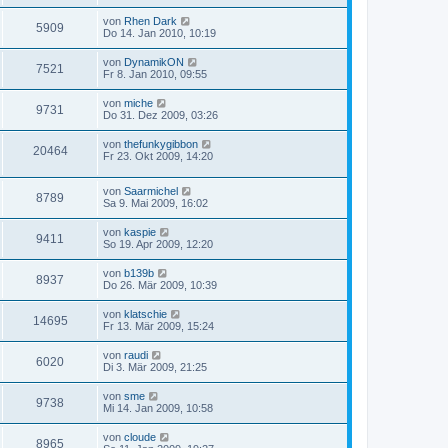
von
Rhen Dark
5909
Do 14. Jan 2010, 10:19
von
DynamikON
7521
Fr 8. Jan 2010, 09:55
von
miche
9731
Do 31. Dez 2009, 03:26
von
thefunkygibbon
20464
Fr 23. Okt 2009, 14:20
von
Saarmichel
8789
Sa 9. Mai 2009, 16:02
von
kaspie
9411
So 19. Apr 2009, 12:20
von
b139b
8937
Do 26. Mär 2009, 10:39
von
klatschie
14695
Fr 13. Mär 2009, 15:24
von
raudi
6020
Di 3. Mär 2009, 21:25
von
sme
9738
Mi 14. Jan 2009, 10:58
von
cloude
8965