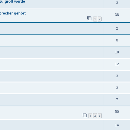
 zu groß werde
3
precher gehört
38
1
2
2
0
18
12
3
3
7
50
1
2
3
14