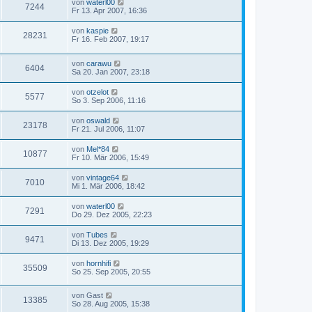
von
waterl00
7244
Fr 13. Apr 2007, 16:36
von
kaspie
28231
Fr 16. Feb 2007, 19:17
von
carawu
6404
Sa 20. Jan 2007, 23:18
von
otzelot
5577
So 3. Sep 2006, 11:16
von
oswald
23178
Fr 21. Jul 2006, 11:07
von
Mel*84
10877
Fr 10. Mär 2006, 15:49
von
vintage64
7010
Mi 1. Mär 2006, 18:42
von
waterl00
7291
Do 29. Dez 2005, 22:23
von
Tubes
9471
Di 13. Dez 2005, 19:29
von
hornhifi
35509
So 25. Sep 2005, 20:55
von
Gast
13385
So 28. Aug 2005, 15:38