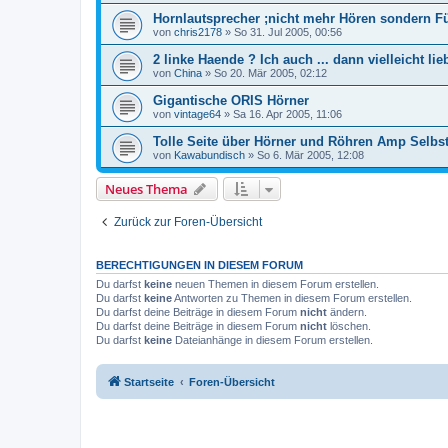
Hornlautsprecher ;nicht mehr Hören sondern Fü
von
chris2178
»
So 31. Jul 2005, 00:56
2 linke Haende ? Ich auch ... dann vielleicht lie
von
China
»
So 20. Mär 2005, 02:12
Gigantische ORIS Hörner
von
vintage64
»
Sa 16. Apr 2005, 11:06
Tolle Seite über Hörner und Röhren Amp Selbs
von
Kawabundisch
»
So 6. Mär 2005, 12:08
Neues Thema
Zurück zur Foren-Übersicht
BERECHTIGUNGEN IN DIESEM FORUM
Du darfst
keine
neuen Themen in diesem Forum erstellen.
Du darfst
keine
Antworten zu Themen in diesem Forum erstellen.
Du darfst deine Beiträge in diesem Forum
nicht
ändern.
Du darfst deine Beiträge in diesem Forum
nicht
löschen.
Du darfst
keine
Dateianhänge in diesem Forum erstellen.
Startseite
Foren-Übersicht