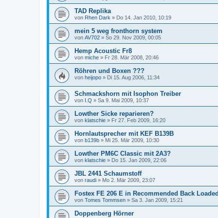
TAD Replika
von
Rhen Dark
»
Do 14. Jan 2010, 10:19
mein 5 weg fronthorn system
von
AV702
»
So 29. Nov 2009, 00:05
Hemp Acoustic Fr8
von
miche
»
Fr 28. Mär 2008, 20:46
Röhren und Boxen ???
von
heijopo
»
Di 15. Aug 2006, 11:34
Schmackshorn mit Isophon Treiber
von
I.Q
»
Sa 9. Mai 2009, 10:37
Lowther Sicke reparieren?
von
klatschie
»
Fr 27. Feb 2009, 16:20
Hornlautsprecher mit KEF B139B
von
b139b
»
Mi 25. Mär 2009, 10:30
Lowther PM6C Classic mit 2A3?
von
klatschie
»
Do 15. Jan 2009, 22:06
JBL 2441 Schaumstoff
von
raudi
»
Mo 2. Mär 2009, 23:07
Fostex FE 206 E in Recommended Back Loaded
von
Tomes Tommsen
»
Sa 3. Jan 2009, 15:21
Doppenberg Hörner