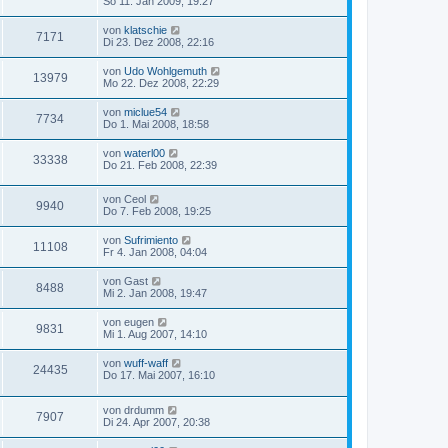
So 11. Jan 2009, 19:27
von
klatschie
7171
Di 23. Dez 2008, 22:16
von
Udo Wohlgemuth
13979
Mo 22. Dez 2008, 22:29
von
miclue54
7734
Do 1. Mai 2008, 18:58
von
waterl00
33338
Do 21. Feb 2008, 22:39
von
Ceol
9940
Do 7. Feb 2008, 19:25
von
Sufrimiento
11108
Fr 4. Jan 2008, 04:04
von
Gast
8488
Mi 2. Jan 2008, 19:47
von
eugen
9831
Mi 1. Aug 2007, 14:10
von
wuff-waff
24435
Do 17. Mai 2007, 16:10
von
drdumm
7907
Di 24. Apr 2007, 20:38