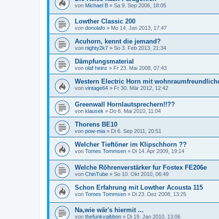
von
Michael B
»
Sa 9. Sep 2006, 18:05
Lowther Classic 200
von
donolafo
»
Mo 14. Jan 2013, 17:47
Acuhorn, kennt die jemand?
von
nighty2k7
»
So 3. Feb 2013, 21:34
Dämpfungsmaterial
von
olaf heinz
»
Fr 23. Mai 2008, 07:43
Western Electric Horn mit wohnraumfreundlic
von
vintage64
»
Fr 30. Mär 2012, 12:42
Greenwall Hornlautsprechern!!??
von
klausek
»
Do 6. Mai 2010, 11:04
Thorens BE10
von
pow-mia
»
Di 6. Sep 2011, 20:51
Welcher Tieftöner im Klipschhorn ??
von
Tomes Tommsen
»
Di 14. Apr 2009, 19:14
Welche Röhrenverstärker fur Fostex FE206e
von
ChinTube
»
So 10. Okt 2010, 06:49
Schon Erfahrung mit Lowther Acousta 115
von
Tomes Tommsen
»
Di 23. Dez 2008, 13:25
Na,wie wär's hiermit ...
von
thefunkygibbon
»
Di 19. Jan 2010, 13:06