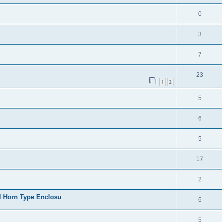
0
3
7
23
1
2
5
6
5
17
2
 Horn Type Enclosu
6
5