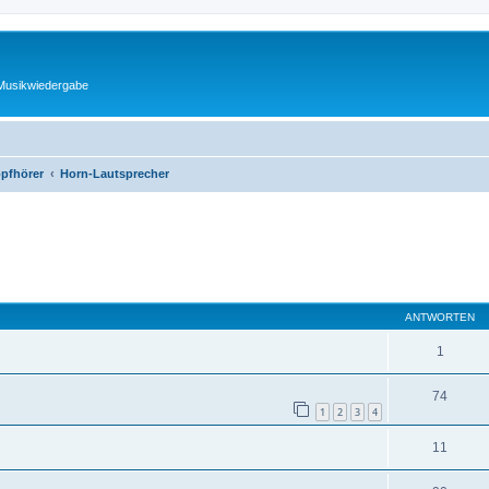
 Musikwiedergabe
opfhörer
Horn-Lautsprecher
eiterte Suche
ANTWORTEN
1
74
1
2
3
4
11