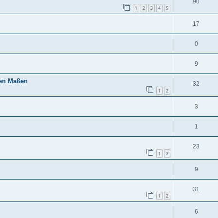
90
1
2
3
4
5
17
0
9
hen Maßen
32
1
2
3
1
23
1
2
9
31
1
2
6