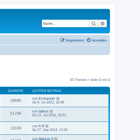
Suche
Erweiterte Suche
Registrieren
Anmelden
50 Themen • Seite
1
von
1
ZUGRIFFE
LETZTER BEITRAG
von
Erzkanzler
28690
Sa 9. Jul 2022, 15:48
von
Valvox
51768
Do 21. Jul 2016, 10:51
von
K-B
13100
Sa 27. Sep 2014, 13:26
von
Markus S