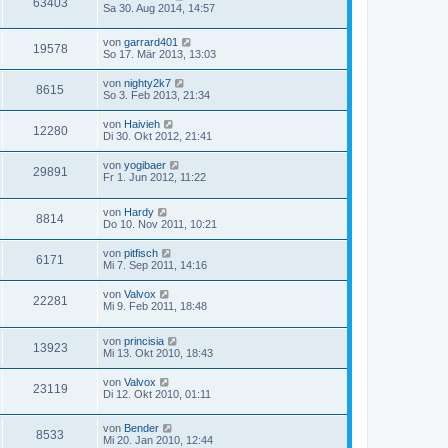
63403
Sa 30. Aug 2014, 14:57
von
garrard401
19578
So 17. Mär 2013, 13:03
von
nighty2k7
8615
So 3. Feb 2013, 21:34
von
Haivieh
12280
Di 30. Okt 2012, 21:41
von
yogibaer
29891
Fr 1. Jun 2012, 11:22
von
Hardy
8814
Do 10. Nov 2011, 10:21
von
pitfisch
6171
Mi 7. Sep 2011, 14:16
von
Valvox
22281
Mi 9. Feb 2011, 18:48
von
princisia
13923
Mi 13. Okt 2010, 18:43
von
Valvox
23119
Di 12. Okt 2010, 01:11
von
Bender
8533
Mi 20. Jan 2010, 12:44