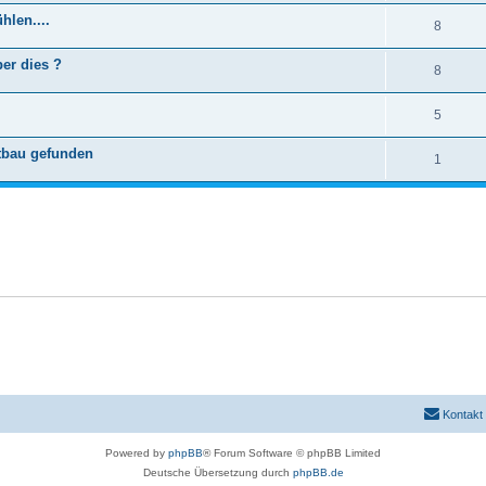
hlen....
8
ber dies ?
8
5
tbau gefunden
1
Kontakt
Powered by
phpBB
® Forum Software © phpBB Limited
Deutsche Übersetzung durch
phpBB.de