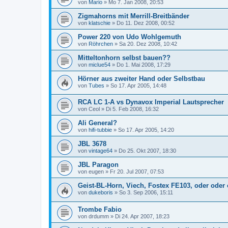
von
Mario
»
Mo 7. Jan 2008, 20:53
Zigmahorns mit Merrill-Breitbänder
von
klatschie
»
Do 11. Dez 2008, 00:52
Power 220 von Udo Wohlgemuth
von
Röhrchen
»
Sa 20. Dez 2008, 10:42
Mitteltonhorn selbst bauen??
von
miclue54
»
Do 1. Mai 2008, 17:29
Hörner aus zweiter Hand oder Selbstbau
von
Tubes
»
So 17. Apr 2005, 14:48
RCA LC 1-A vs Dynavox Imperial Lautsprecher
von
Ceol
»
Di 5. Feb 2008, 16:32
Ali General?
von
hifi-tubbie
»
So 17. Apr 2005, 14:20
JBL 3678
von
vintage64
»
Do 25. Okt 2007, 18:30
JBL Paragon
von
eugen
»
Fr 20. Jul 2007, 07:53
Geist-BL-Horn, Viech, Fostex FE103, oder oder
von
dukeboris
»
So 3. Sep 2006, 15:11
Trombe Fabio
von
drdumm
»
Di 24. Apr 2007, 18:23