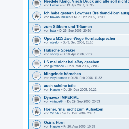
Needele Klang, Viech Druck und alle soll nicht
von
Eisbär
»
Fr 13. Apr 2007, 08:35
Ich habe gestern Lowthers Breitband-Hornlauts
von
Kawabundisch
»
Mi 7. Dez 2005, 08:39
zum Stöbern und Träumen
von
baja
»
Di 26. Sep 2006, 20:50
Opera M15 Zwei-Wege Hornlautsprecher
von
otzelot
»
So 3. Sep 2006, 11:16
Hübsche Speaker
von
shorty
»
Di 18. Apr 2006, 21:30
LS mal nicht bei eBay gesehen
von
gkrivanec
»
Do 9. Mär 2006, 21:06
klingelnde hörnchen
von
vinyl-demon
»
Di 28. Feb 2006, 11:32
auch schöne teile
von
Happie
»
Do 29. Dez 2005, 20:22
Dynavox IMPERIAL
von
vintage64
»
Do 29. Sep 2005, 20:53
Hörner, 'mal nicht zum Aufsetzen
von
2285b
»
So 12. Dez 2004, 23:07
Osiris Horn
von
Happie
»
Fr 26. Aug 2005, 10:35