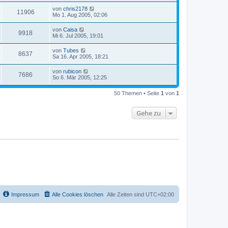
von
chris2178
11906
Mo 1. Aug 2005, 02:06
von
Caisa
9918
Mi 6. Jul 2005, 19:01
von
Tubes
8637
Sa 16. Apr 2005, 18:21
von
rubicon
7686
So 6. Mär 2005, 12:25
50 Themen • Seite
1
von
1
Gehe zu
Impressum
Alle Cookies löschen
Alle Zeiten sind
UTC+02:00