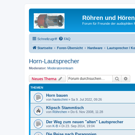
Röhren und Hören
Forum für Freunde der audiophilen
Schnellzugriff
FAQ
Startseite
Foren-Übersicht
Hardware
Lautsprecher / K
Horn-Lautsprecher
Moderator:
Moderatorenteam
Suche
Erw
Neues Thema
THEMEN
Horn bauen
von
haotschmi
»
Sa 9. Jul 2022, 09:26
Klipsch Stammtisch
von
Röhrchen
»
Do 6. Nov 2008, 11:28
Der Weg zum neuen "alten" Lautsprecher
von
K-B
»
Di 23. Sep 2014, 19:04
Die Reise nach Paragonien