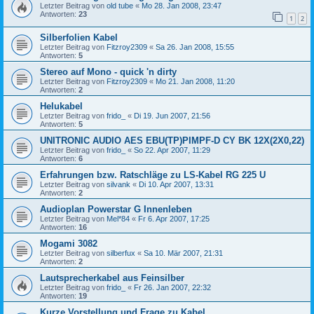
Letzter Beitrag von
old tube
«
Mo 28. Jan 2008, 23:47
Antworten:
23
1
2
Silberfolien Kabel
Letzter Beitrag von
Fitzroy2309
«
Sa 26. Jan 2008, 15:55
Antworten:
5
Stereo auf Mono - quick 'n dirty
Letzter Beitrag von
Fitzroy2309
«
Mo 21. Jan 2008, 11:20
Antworten:
2
Helukabel
Letzter Beitrag von
frido_
«
Di 19. Jun 2007, 21:56
Antworten:
5
UNITRONIC AUDIO AES EBU(TP)PIMPF-D CY BK 12X(2X0,22)
Letzter Beitrag von
frido_
«
So 22. Apr 2007, 11:29
Antworten:
6
Erfahrungen bzw. Ratschläge zu LS-Kabel RG 225 U
Letzter Beitrag von
silvank
«
Di 10. Apr 2007, 13:31
Antworten:
2
Audioplan Powerstar G Innenleben
Letzter Beitrag von
Mel*84
«
Fr 6. Apr 2007, 17:25
Antworten:
16
Mogami 3082
Letzter Beitrag von
silberfux
«
Sa 10. Mär 2007, 21:31
Antworten:
2
Lautsprecherkabel aus Feinsilber
Letzter Beitrag von
frido_
«
Fr 26. Jan 2007, 22:32
Antworten:
19
Kurze Vorstellung und Frage zu Kabel