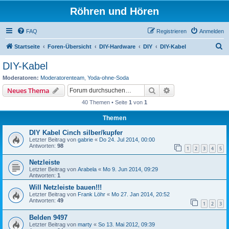
Röhren und Hören
FAQ
Registrieren
Anmelden
S
Startseite
Foren-Übersicht
DIY-Hardware
DIY
DIY-Kabel
u
DIY-Kabel
c
Moderatoren:
Moderatorenteam
,
Yoda-ohne-Soda
h
Suche
Erweiterte Suche
Neues Thema
e
40 Themen • Seite
1
von
1
Themen
DIY Kabel Cinch silber/kupfer
Letzter Beitrag von
gabrie
«
Do 24. Jul 2014, 00:00
Antworten:
98
1
2
3
4
5
Netzleiste
Letzter Beitrag von
Arabela
«
Mo 9. Jun 2014, 09:29
Antworten:
1
Will Netzleiste bauen!!!
Letzter Beitrag von
Frank Löhr
«
Mo 27. Jan 2014, 20:52
Antworten:
49
1
2
3
Belden 9497
Letzter Beitrag von
marty
«
So 13. Mai 2012, 09:39