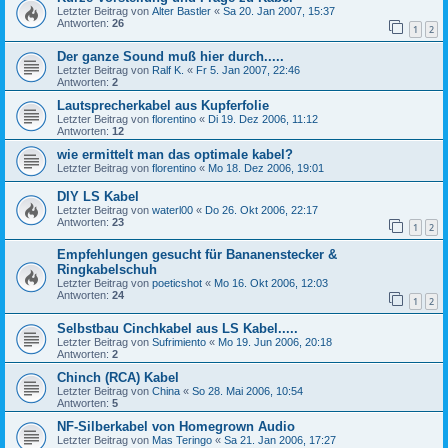
Letzter Beitrag von
Alter Bastler
«
Sa 20. Jan 2007, 15:37
Antworten:
26
1
2
Der ganze Sound muß hier durch.....
Letzter Beitrag von
Ralf K.
«
Fr 5. Jan 2007, 22:46
Antworten:
2
Lautsprecherkabel aus Kupferfolie
Letzter Beitrag von
florentino
«
Di 19. Dez 2006, 11:12
Antworten:
12
wie ermittelt man das optimale kabel?
Letzter Beitrag von
florentino
«
Mo 18. Dez 2006, 19:01
DIY LS Kabel
Letzter Beitrag von
waterl00
«
Do 26. Okt 2006, 22:17
Antworten:
23
1
2
Empfehlungen gesucht für Bananenstecker &
Ringkabelschuh
Letzter Beitrag von
poeticshot
«
Mo 16. Okt 2006, 12:03
Antworten:
24
1
2
Selbstbau Cinchkabel aus LS Kabel.....
Letzter Beitrag von
Sufrimiento
«
Mo 19. Jun 2006, 20:18
Antworten:
2
Chinch (RCA) Kabel
Letzter Beitrag von
China
«
So 28. Mai 2006, 10:54
Antworten:
5
NF-Silberkabel von Homegrown Audio
Letzter Beitrag von
Mas Teringo
«
Sa 21. Jan 2006, 17:27