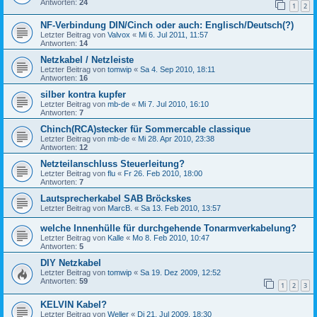
Antworten:
24
1
2
NF-Verbindung DIN/Cinch oder auch: Englisch/Deutsch(?)
Letzter Beitrag von
Valvox
«
Mi 6. Jul 2011, 11:57
Antworten:
14
Netzkabel / Netzleiste
Letzter Beitrag von
tomwip
«
Sa 4. Sep 2010, 18:11
Antworten:
16
silber kontra kupfer
Letzter Beitrag von
mb-de
«
Mi 7. Jul 2010, 16:10
Antworten:
7
Chinch(RCA)stecker für Sommercable classique
Letzter Beitrag von
mb-de
«
Mi 28. Apr 2010, 23:38
Antworten:
12
Netzteilanschluss Steuerleitung?
Letzter Beitrag von
flu
«
Fr 26. Feb 2010, 18:00
Antworten:
7
Lautsprecherkabel SAB Bröckskes
Letzter Beitrag von
MarcB.
«
Sa 13. Feb 2010, 13:57
welche Innenhülle für durchgehende Tonarmverkabelung?
Letzter Beitrag von
Kalle
«
Mo 8. Feb 2010, 10:47
Antworten:
5
DIY Netzkabel
Letzter Beitrag von
tomwip
«
Sa 19. Dez 2009, 12:52
Antworten:
59
1
2
3
KELVIN Kabel?
Letzter Beitrag von
Weller
«
Di 21. Jul 2009, 18:30