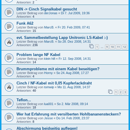
Antworten:
2
DIN -> Cinch Signalkabel gesucht
Letzter Beitrag von
derJonas
«
Di 7. Jul 2009, 19:36
Antworten:
4
Funk A62
Letzter Beitrag von
MarcB.
«
Fr 20. Feb 2009, 07:41
Antworten:
15
evt. Sammelbestellung Lapp Unitronic LS-Kabel :-)
Letzter Beitrag von
MarcB.
«
So 28. Dez 2008, 14:31
Antworten:
236
1
9
10
11
12
…
Problem lange NF Kabel
Letzter Beitrag von
klein hifi
«
Fr 12. Sep 2008, 14:31
Antworten:
14
Brummprobleme mit einem Kabel beseitigen?
Letzter Beitrag von
Horny
«
So 24. Aug 2008, 17:27
Antworten:
4
Cinch / NF-Kabel mit 0,05 Kupferlackdraht
Letzter Beitrag von
tomwip
«
Mo 11. Aug 2008, 14:37
Antworten:
40
1
2
3
Teflon...
Letzter Beitrag von
lua001
«
So 2. Mär 2008, 09:14
Antworten:
18
Wer hat Erfahrung mit versilberten Hohlbananensteckern?
Letzter Beitrag von
Jesse
«
Do 14. Feb 2008, 23:37
Antworten:
8
Abschirmung beidseitig auflegen!