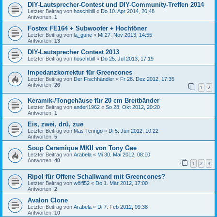
DIY-Lautsprecher-Contest und DIY-Community-Treffen 2014
Letzter Beitrag von
hoschibill
«
Do 10. Apr 2014, 20:48
Antworten:
1
Fostex FE164 + Subwoofer + Hochtöner
Letzter Beitrag von
la_gune
«
Mi 27. Nov 2013, 14:55
Antworten:
13
DIY-Lautsprecher Contest 2013
Letzter Beitrag von
hoschibill
«
Do 25. Jul 2013, 17:19
Impedanzkorrektur für Greencones
Letzter Beitrag von
Der Fischhändler
«
Fr 28. Dez 2012, 17:35
Antworten:
26
1
2
Keramik-/Tongehäuse für 20 cm Breitbänder
Letzter Beitrag von
anderl1962
«
So 28. Okt 2012, 20:20
Antworten:
1
Eis, zwei, drü, zue
Letzter Beitrag von
Mas Teringo
«
Di 5. Jun 2012, 10:22
Antworten:
5
Soup Ceramique MKII von Tony Gee
Letzter Beitrag von
Arabela
«
Mi 30. Mai 2012, 08:10
Antworten:
40
1
2
3
Ripol für Offene Schallwand mit Greencones?
Letzter Beitrag von
wölfi52
«
Do 1. Mär 2012, 17:00
Antworten:
2
Avalon Clone
Letzter Beitrag von
Arabela
«
Di 7. Feb 2012, 09:38
Antworten:
10