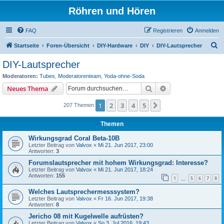
Röhren und Hören
FAQ
Registrieren
Anmelden
S
Startseite
Foren-Übersicht
DIY-Hardware
DIY
DIY-Lautsprecher
u
DIY-Lautsprecher
c
Moderatoren:
Tubes
,
Moderatorenteam
,
Yoda-ohne-Soda
h
Suche
Erweiterte Suche
Neues Thema
e
1
2
3
4
5
Nächste
207 Themen
Themen
Wirkungsgrad Coral Beta-10B
Letzter Beitrag von
Valvox
«
Mi 21. Jun 2017, 23:00
Antworten:
3
Forumslautsprecher mit hohem Wirkungsgrad: Interesse?
Letzter Beitrag von
Valvox
«
Mi 21. Jun 2017, 18:24
Antworten:
155
1
5
6
7
8
…
Welches Lautsprechermesssystem?
Letzter Beitrag von
Valvox
«
Fr 16. Jun 2017, 19:38
Antworten:
8
Jericho 08 mit Kugelwelle aufrüsten?
Letzter Beitrag von
Valvox
«
So 3. Jul 2016, 19:43