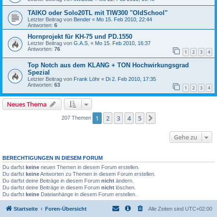
TAIKO oder Solo20TL mit TIW300 "OldSchool"
Letzter Beitrag von
Bender
«
Mo 15. Feb 2010, 22:44
Antworten:
6
Hornprojekt für KH-75 und PD.1550
Letzter Beitrag von
G.A.S.
«
Mo 15. Feb 2010, 16:37
Antworten:
76
1
2
3
4
Top Notch aus dem KLANG + TON Hochwirkungsgrad
Spezial
Letzter Beitrag von
Frank Löhr
«
Di 2. Feb 2010, 17:35
Antworten:
63
1
2
3
4
Neues Thema
1
2
3
4
5
Nächste
207 Themen
Gehe zu
BERECHTIGUNGEN IN DIESEM FORUM
Du darfst
keine
neuen Themen in diesem Forum erstellen.
Du darfst
keine
Antworten zu Themen in diesem Forum erstellen.
Du darfst deine Beiträge in diesem Forum
nicht
ändern.
Du darfst deine Beiträge in diesem Forum
nicht
löschen.
Du darfst
keine
Dateianhänge in diesem Forum erstellen.
Startseite
Foren-Übersicht
Alle Zeiten sind
UTC+02:00