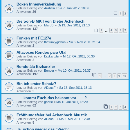
Boxen Innenverkabelung
Letzter Beitrag von
Arabela
«
Sa 7. Jan 2012, 10:06
Antworten:
26
1
2
Die Son-B MKII von Dieter Achenbach
Letzter Beitrag von
MarcB.
«
Di 13. Dez 2011, 21:13
Antworten:
137
1
4
5
6
7
…
Fonken mit FE127e
Letzter Beitrag von
thefunkygibbon
«
So 6. Nov 2011, 21:34
Antworten:
2
Altavoces Rondos para Olaf
Letzter Beitrag von
Erzkanzler
«
Mi 12. Okt 2011, 06:30
Antworten:
2
Rondo àla Erzkanzler
Letzter Beitrag von
Bender
«
Mo 10. Okt 2011, 09:37
Antworten:
197
1
7
8
9
10
…
Bin ich erster Schatz?
Letzter Beitrag von
ADausF
«
Sa 17. Sep 2011, 16:13
Antworten:
5
. . . kommt Euch das bekannt vor . . . ?
Letzter Beitrag von
gabrie
«
Mo 11. Jul 2011, 18:20
Antworten:
62
1
2
3
4
Eröffnungsfeier bei Achenbach Akustik
Letzter Beitrag von
ADausF
«
Mo 2. Mai 2011, 12:48
Antworten:
5
Ja, schon wieder das "Viech"