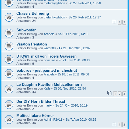
Letzter Beitrag von
thefunkygibbon
«
So 27. Feb 2011, 13:58
Antworten:
4
Chassis Befreiung
Letzter Beitrag von
thefunkygibbon
«
Sa 26. Feb 2011, 17:17
Antworten:
24
1
2
Subwoofer
Letzter Beitrag von
Arabela
«
Sa 5. Feb 2011, 14:13
Antworten:
3
Visaton Pentaton
Letzter Beitrag von
waterl00
«
Fr 21. Jan 2011, 12:07
DTQWT mkII von Troels Gravesen
Letzter Beitrag von
princisia
«
Fr 21. Jan 2011, 00:12
Antworten:
9
Saburos - just painted in chestnut
Letzter Beitrag von
Arabela
«
Di 18. Jan 2011, 09:56
Antworten:
4
Le Dauphin Pavillon Multizellenhorn
Letzter Beitrag von
Kalle
«
Di 30. Nov 2010, 21:54
Antworten:
43
1
2
3
Der DIY Horn-Bilder Thread
Letzter Beitrag von
marty
«
So 24. Okt 2010, 10:19
Antworten:
2
Multicellulare Hörner
Letzter Beitrag von
Admin F2A11
«
Sa 7. Aug 2010, 00:15
Antworten:
34
1
2