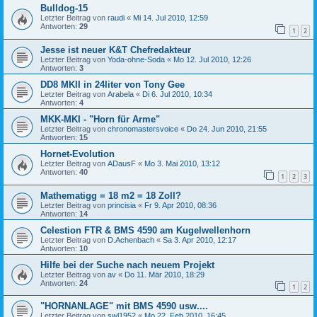
Bulldog-15
Letzter Beitrag von
raudi
«
Mi 14. Jul 2010, 12:59
Antworten:
29
1
2
Jesse ist neuer K&T Chefredakteur
Letzter Beitrag von
Yoda-ohne-Soda
«
Mo 12. Jul 2010, 12:26
Antworten:
3
DD8 MKII in 24liter von Tony Gee
Letzter Beitrag von
Arabela
«
Di 6. Jul 2010, 10:34
Antworten:
4
MKK-MKI - "Horn für Arme"
Letzter Beitrag von
chronomastersvoice
«
Do 24. Jun 2010, 21:55
Antworten:
15
Hornet-Evolution
Letzter Beitrag von
ADausF
«
Mo 3. Mai 2010, 13:12
Antworten:
40
1
2
3
Mathematigg = 18 m2 = 18 Zoll?
Letzter Beitrag von
princisia
«
Fr 9. Apr 2010, 08:36
Antworten:
14
Celestion FTR & BMS 4590 am Kugelwellenhorn
Letzter Beitrag von
D.Achenbach
«
Sa 3. Apr 2010, 12:17
Antworten:
10
Hilfe bei der Suche nach neuem Projekt
Letzter Beitrag von
av
«
Do 11. Mär 2010, 18:29
Antworten:
24
1
2
"HORNANLAGE" mit BMS 4590 usw....
Letzter Beitrag von
swl1952
«
Mo 22. Feb 2010, 16:45