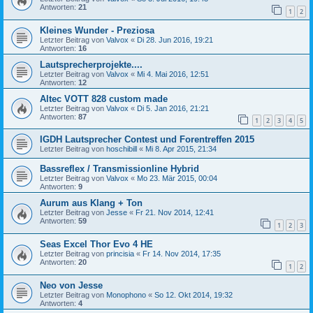
Antworten:
21
1
2
Kleines Wunder - Preziosa
Letzter Beitrag von
Valvox
«
Di 28. Jun 2016, 19:21
Antworten:
16
Lautsprecherprojekte....
Letzter Beitrag von
Valvox
«
Mi 4. Mai 2016, 12:51
Antworten:
12
Altec VOTT 828 custom made
Letzter Beitrag von
Valvox
«
Di 5. Jan 2016, 21:21
Antworten:
87
1
2
3
4
5
IGDH Lautsprecher Contest und Forentreffen 2015
Letzter Beitrag von
hoschibill
«
Mi 8. Apr 2015, 21:34
Bassreflex / Transmissionline Hybrid
Letzter Beitrag von
Valvox
«
Mo 23. Mär 2015, 00:04
Antworten:
9
Aurum aus Klang + Ton
Letzter Beitrag von
Jesse
«
Fr 21. Nov 2014, 12:41
Antworten:
59
1
2
3
Seas Excel Thor Evo 4 HE
Letzter Beitrag von
princisia
«
Fr 14. Nov 2014, 17:35
Antworten:
20
1
2
Neo von Jesse
Letzter Beitrag von
Monophono
«
So 12. Okt 2014, 19:32
Antworten:
4