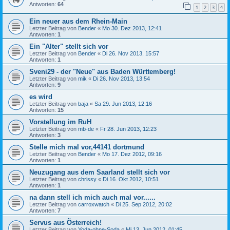
Antworten:
64
1
2
3
4
Ein neuer aus dem Rhein-Main
Letzter Beitrag von
Bender
«
Mo 30. Dez 2013, 12:41
Antworten:
1
Ein "Alter" stellt sich vor
Letzter Beitrag von
Bender
«
Di 26. Nov 2013, 15:57
Antworten:
1
Sveni29 - der "Neue" aus Baden Württemberg!
Letzter Beitrag von
mik
«
Di 26. Nov 2013, 13:54
Antworten:
9
es wird
Letzter Beitrag von
baja
«
Sa 29. Jun 2013, 12:16
Antworten:
15
Vorstellung im RuH
Letzter Beitrag von
mb-de
«
Fr 28. Jun 2013, 12:23
Antworten:
3
Stelle mich mal vor,44141 dortmund
Letzter Beitrag von
Bender
«
Mo 17. Dez 2012, 09:16
Antworten:
1
Neuzugang aus dem Saarland stellt sich vor
Letzter Beitrag von
chrissy
«
Di 16. Okt 2012, 10:51
Antworten:
1
na dann stell ich mich auch mal vor......
Letzter Beitrag von
carroxwatch
«
Di 25. Sep 2012, 20:02
Antworten:
7
Servus aus Österreich!
Letzter Beitrag von
Yoda-ohne-Soda
«
Mi 13. Jun 2012, 01:45