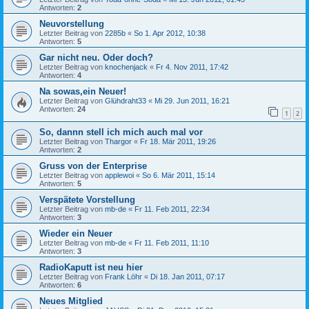
Antworten:
2
Neuvorstellung
Letzter Beitrag von
2285b
«
So 1. Apr 2012, 10:38
Antworten:
5
Gar nicht neu. Oder doch?
Letzter Beitrag von
knochenjack
«
Fr 4. Nov 2011, 17:42
Antworten:
4
Na sowas,ein Neuer!
Letzter Beitrag von
Glühdraht33
«
Mi 29. Jun 2011, 16:21
Antworten:
24
1
2
So, dannn stell ich mich auch mal vor
Letzter Beitrag von
Thargor
«
Fr 18. Mär 2011, 19:26
Antworten:
2
Gruss von der Enterprise
Letzter Beitrag von
applewoi
«
So 6. Mär 2011, 15:14
Antworten:
5
Verspätete Vorstellung
Letzter Beitrag von
mb-de
«
Fr 11. Feb 2011, 22:34
Antworten:
3
Wieder ein Neuer
Letzter Beitrag von
mb-de
«
Fr 11. Feb 2011, 11:10
Antworten:
3
RadioKaputt ist neu hier
Letzter Beitrag von
Frank Löhr
«
Di 18. Jan 2011, 07:17
Antworten:
6
Neues Mitglied