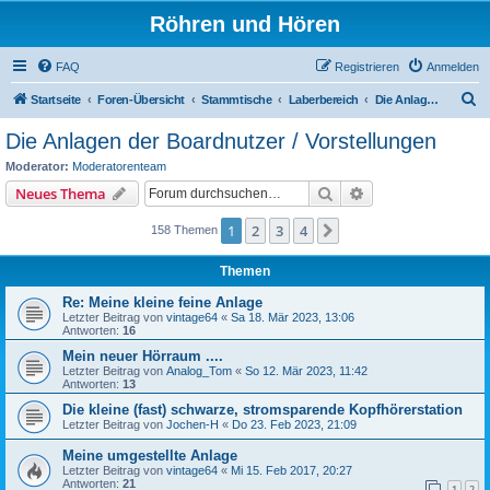
Röhren und Hören
FAQ
Registrieren
Anmelden
S
Startseite
Foren-Übersicht
Stammtische
Laberbereich
Die Anlagen der Boardnutzer / Vorstellungen
u
Die Anlagen der Boardnutzer / Vorstellungen
c
Moderator:
Moderatorenteam
h
Suche
Erweiterte Suche
Neues Thema
e
1
2
3
4
Nächste
158 Themen
Themen
Re: Meine kleine feine Anlage
Letzter Beitrag von
vintage64
«
Sa 18. Mär 2023, 13:06
Antworten:
16
Mein neuer Hörraum ....
Letzter Beitrag von
Analog_Tom
«
So 12. Mär 2023, 11:42
Antworten:
13
Die kleine (fast) schwarze, stromsparende Kopfhörerstation
Letzter Beitrag von
Jochen-H
«
Do 23. Feb 2023, 21:09
Meine umgestellte Anlage
Letzter Beitrag von
vintage64
«
Mi 15. Feb 2017, 20:27
Antworten:
21
1
2