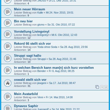
Letzter Beitrag von
JAUSS
«
Di 21. Dez 2010, 15:31
Antworten:
4
Mein neuer Hörraum
Letzter Beitrag von
Kalle
«
Mi 24. Nov 2010, 19:01
Antworten:
9
Bin neu hier
Letzter Beitrag von
gismo
«
So 31. Okt 2010, 07:22
Vorstellung Livingvinyl
Letzter Beitrag von
livingvinyl
«
Mi 6. Okt 2010, 12:43
Antworten:
12
Rekord 66 stellt sich vor
Letzter Beitrag von
Yoda-ohne-Soda
«
Sa 28. Aug 2010, 23:56
Antworten:
14
Struppi sagt hallo
Letzter Beitrag von
Struppi
«
Sa 28. Aug 2010, 21:46
Antworten:
10
In welchen Bereich kann man(n) sich kurz vorstellen
Letzter Beitrag von
Bender
«
Fr 6. Aug 2010, 08:25
Antworten:
1
oswald stellt sich vor
Letzter Beitrag von
jewgeni
«
Sa 17. Jul 2010, 08:47
Antworten:
31
1
2
Mein Avatarbild
Letzter Beitrag von
Vinni
«
Fr 14. Mai 2010, 14:08
Antworten:
3
Dynavox Saphir
Letzter Beitrag von
JuergenP
«
So 14. Mär 2010, 21:22