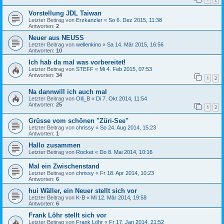
Vorstellung JDL Taiwan
Letzter Beitrag von
Erzkanzler
«
So 6. Dez 2015, 11:38
Antworten:
2
Neuer aus NEUSS
Letzter Beitrag von
wellenkino
«
Sa 14. Mär 2015, 16:56
Antworten:
10
Ich hab da mal was vorbereitet!
Letzter Beitrag von
STEFF
«
Mi 4. Feb 2015, 07:53
Antworten:
34
1
2
Na dannwill ich auch mal
Letzter Beitrag von
Olli_B
«
Di 7. Okt 2014, 11:54
Antworten:
25
1
2
Grüsse vom schönen "Züri-See"
Letzter Beitrag von
chrissy
«
So 24. Aug 2014, 15:23
Antworten:
1
Hallo zusammen
Letzter Beitrag von
Rocket
«
Do 8. Mai 2014, 10:16
Mal ein Zwischenstand
Letzter Beitrag von
chrissy
«
Fr 18. Apr 2014, 10:23
Antworten:
6
hui Wäller, ein Neuer stellt sich vor
Letzter Beitrag von
K-B
«
Mi 12. Mär 2014, 19:58
Antworten:
6
Frank Löhr stellt sich vor
Letzter Beitrag von
Frank Löhr
«
Fr 17. Jan 2014, 21:52