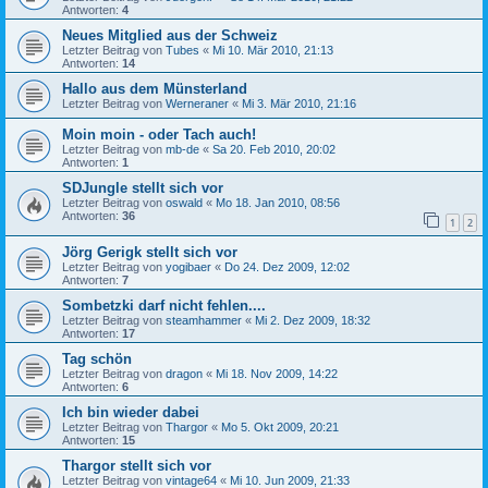
Antworten:
4
Neues Mitglied aus der Schweiz
Letzter Beitrag von
Tubes
«
Mi 10. Mär 2010, 21:13
Antworten:
14
Hallo aus dem Münsterland
Letzter Beitrag von
Werneraner
«
Mi 3. Mär 2010, 21:16
Moin moin - oder Tach auch!
Letzter Beitrag von
mb-de
«
Sa 20. Feb 2010, 20:02
Antworten:
1
SDJungle stellt sich vor
Letzter Beitrag von
oswald
«
Mo 18. Jan 2010, 08:56
Antworten:
36
1
2
Jörg Gerigk stellt sich vor
Letzter Beitrag von
yogibaer
«
Do 24. Dez 2009, 12:02
Antworten:
7
Sombetzki darf nicht fehlen....
Letzter Beitrag von
steamhammer
«
Mi 2. Dez 2009, 18:32
Antworten:
17
Tag schön
Letzter Beitrag von
dragon
«
Mi 18. Nov 2009, 14:22
Antworten:
6
Ich bin wieder dabei
Letzter Beitrag von
Thargor
«
Mo 5. Okt 2009, 20:21
Antworten:
15
Thargor stellt sich vor
Letzter Beitrag von
vintage64
«
Mi 10. Jun 2009, 21:33