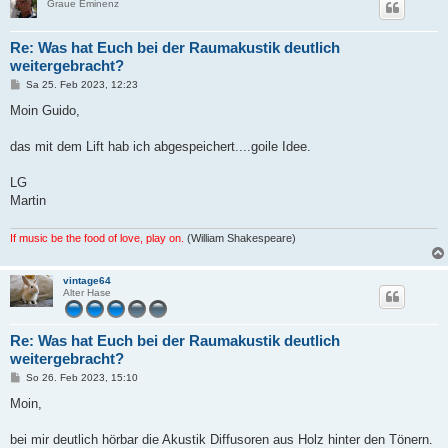
Graue Eminenz
Re: Was hat Euch bei der Raumakustik deutlich
weitergebracht?
B
Sa 25. Feb 2023, 12:23
e
i
Moin Guido,
t
r
a
das mit dem Lift hab ich abgespeichert....goile Idee.
g
LG
Martin
If music be the food of love, play on.
(William Shakespeare)
vintage64
Alter Hase
Re: Was hat Euch bei der Raumakustik deutlich
weitergebracht?
B
So 26. Feb 2023, 15:10
e
i
Moin,
t
r
a
bei mir deutlich hörbar die Akustik Diffusoren aus Holz hinter den Tönern.