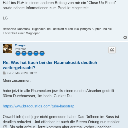
g
Hab' ins RuH in einem anderen Beitrag von mir ein "Close Up Photo"
sowie nähere Informationen zum Produkt eingestellt.
LG
Bewährte Rundfunk-Tugenden, neu definiert durch 100-jähriges Kupfer und die
Ehrlichkeit einer Magnepan
Thargor
Inventar
Re: Was hat Euch bei der Raumakustik deutlich
weitergebracht?
B
So 7. Mai 2023, 18:52
e
i
Moin zusammen,
t
r
a
habe jetzt in alle Raumecken jeweils einen runden Absorber gestellt.
g
30cm Durchmesser, 1m hoch. Guckst Du:
https://www.btacoustics.com/tube-basstrap
Obwohl ich (noch) gar nicht gemessen habe: Das Dröhnen im Bass ist
deutlich reduziert. Und offenbar ist auch die Stereo-Ortung nun stabiler
(?). Bin sehr erfreut. Jetzt kommen aber erstmal vorher - nachher