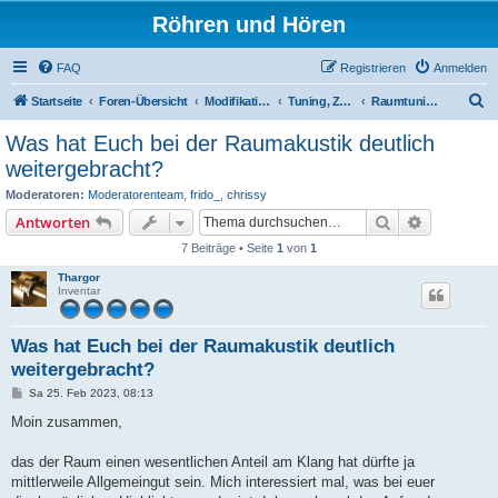
Röhren und Hören
FAQ
Registrieren
Anmelden
S
Startseite
Foren-Übersicht
Modifikationen
Tuning, Zubehör und Klangbeeinflussung
Raumtuning / Raumoptimierung
u
Was hat Euch bei der Raumakustik deutlich
c
weitergebracht?
h
Moderatoren:
Moderatorenteam
,
frido_
,
chrissy
e
Suche
Erweiterte
Antworten
7 Beiträge • Seite
1
von
1
Thargor
Inventar
Was hat Euch bei der Raumakustik deutlich
weitergebracht?
B
Sa 25. Feb 2023, 08:13
e
i
Moin zusammen,
t
r
a
das der Raum einen wesentlichen Anteil am Klang hat dürfte ja
g
mittlerweile Allgemeingut sein. Mich interessiert mal, was bei euer