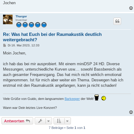
Jochen
Thargor
Inventar
Re: Was hat Euch bei der Raumakustik deutlich
weitergebracht?
B
Di 16. Mai 2023, 12:33
e
i
Moin Jochen,
t
r
a
ich hab das bei mir ausprobiert. Mit einem miniDSP 24 HD. Diverse
g
Messungen, unterschiedliche Kurven usw.... sowohl Bassbereich als
auch gesamter Frequenzgang. Das hat mich nicht wirklich emotional
mitgenommen. Ist für mich aber weiter ein Thema. Deswegen hab ich
erstmal mit den Raumakustik angefangen, kann ja nicht schaden!
Viele Grüße von Guido, dem langsamsten
Barkeeper
der Welt!
Wann war Dein letztes Live-Konzert?
Antworten
7 Beiträge • Seite
1
von
1