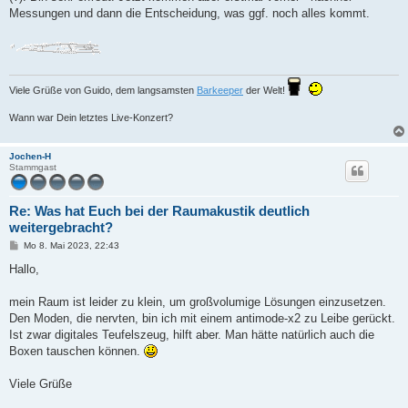
Messungen und dann die Entscheidung, was ggf. noch alles kommt.
Viele Grüße von Guido, dem langsamsten
Barkeeper
der Welt!
Wann war Dein letztes Live-Konzert?
Jochen-H
Stammgast
Re: Was hat Euch bei der Raumakustik deutlich
weitergebracht?
B
Mo 8. Mai 2023, 22:43
e
i
Hallo,
t
r
a
mein Raum ist leider zu klein, um großvolumige Lösungen einzusetzen.
g
Den Moden, die nervten, bin ich mit einem antimode-x2 zu Leibe gerückt.
Ist zwar digitales Teufelszeug, hilft aber. Man hätte natürlich auch die
Boxen tauschen können.
Viele Grüße