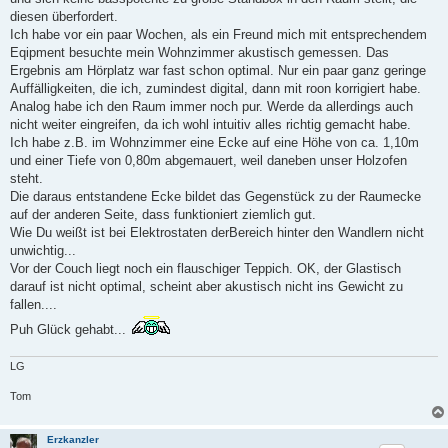
diesen überfordert.
Ich habe vor ein paar Wochen, als ein Freund mich mit entsprechendem
Eqipment besuchte mein Wohnzimmer akustisch gemessen. Das
Ergebnis am Hörplatz war fast schon optimal. Nur ein paar ganz geringe
Auffälligkeiten, die ich, zumindest digital, dann mit roon korrigiert habe.
Analog habe ich den Raum immer noch pur. Werde da allerdings auch
nicht weiter eingreifen, da ich wohl intuitiv alles richtig gemacht habe.
Ich habe z.B. im Wohnzimmer eine Ecke auf eine Höhe von ca. 1,10m
und einer Tiefe von 0,80m abgemauert, weil daneben unser Holzofen
steht.
Die daraus entstandene Ecke bildet das Gegenstück zu der Raumecke
auf der anderen Seite, dass funktioniert ziemlich gut.
Wie Du weißt ist bei Elektrostaten derBereich hinter den Wandlern nicht
unwichtig...
Vor der Couch liegt noch ein flauschiger Teppich. OK, der Glastisch
darauf ist nicht optimal, scheint aber akustisch nicht ins Gewicht zu
fallen....
Puh Glück gehabt...
LG
Tom
Erzkanzler