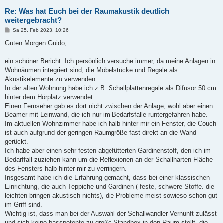
Re: Was hat Euch bei der Raumakustik deutlich
weitergebracht?
B
Sa 25. Feb 2023, 10:26
e
i
Guten Morgen Guido,
t
r
a
ein schöner Bericht. Ich persönlich versuche immer, da meine Anlagen in
g
Wohnäumen integriert sind, die Möbelstücke und Regale als
Akustikelemente zu verwenden.
In der alten Wohnung habe ich z.B. Schallplattenregale als Difusor 50 cm
hinter dem Hörplatz verwendet.
Einen Fernseher gab es dort nicht zwischen der Anlage, wohl aber einen
Beamer mit Leinwand, die ich nur im Bedarfsfalle runtergefahren habe.
Im aktuellen Wohnzimmer habe ich halb hinter mir ein Fenster, die Couch
ist auch aufgrund der geringen Raumgröße fast direkt an die Wand
gerückt.
Ich habe aber einen sehr festen abgefütterten Gardinenstoff, den ich im
Bedarffall zuziehen kann um die Reflexionen an der Schallharten Fläche
des Fensters halb hinter mir zu verringern.
Insgesamt habe ich die Erfahrung gemacht, dass bei einer klassischen
Einrichtung, die auch Teppiche und Gardinen ( feste, schwere Stoffe. die
leichten bringen akustisch nichts), die Probleme meist sowieso schon gut
im Griff sind.
Wichtig ist, dass man bei der Auswahl der Schallwandler Vernunft zulässt
und sich keine basspotente zu große Standbox in den Raum stellt, die