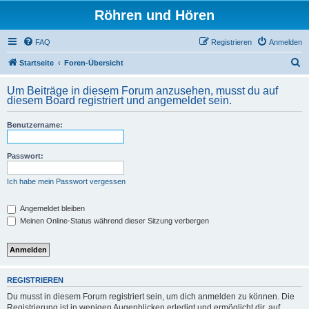
Röhren und Hören
FAQ
Registrieren
Anmelden
S
Startseite
Foren-Übersicht
u
Um Beiträge in diesem Forum anzusehen, musst du auf
c
diesem Board registriert und angemeldet sein.
h
Benutzername:
e
Passwort:
Ich habe mein Passwort vergessen
Angemeldet bleiben
Meinen Online-Status während dieser Sitzung verbergen
REGISTRIEREN
Du musst in diesem Forum registriert sein, um dich anmelden zu können. Die
Registrierung ist in wenigen Augenblicken erledigt und ermöglicht dir, auf