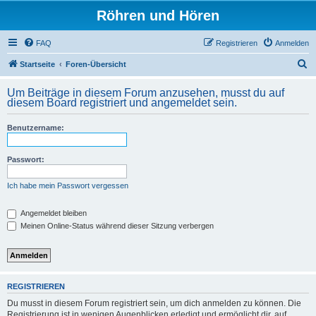
Röhren und Hören
FAQ
Registrieren
Anmelden
S
Startseite
Foren-Übersicht
u
Um Beiträge in diesem Forum anzusehen, musst du auf
c
diesem Board registriert und angemeldet sein.
h
Benutzername:
e
Passwort:
Ich habe mein Passwort vergessen
Angemeldet bleiben
Meinen Online-Status während dieser Sitzung verbergen
REGISTRIEREN
Du musst in diesem Forum registriert sein, um dich anmelden zu können. Die
Registrierung ist in wenigen Augenblicken erledigt und ermöglicht dir, auf