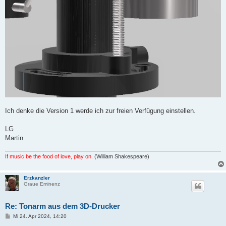
Ich denke die Version 1 werde ich zur freien Verfügung einstellen.
LG
Martin
If music be the food of love, play on.
(William Shakespeare)
Erzkanzler
Graue Eminenz
Re: Tonarm aus dem 3D-Drucker
B
Mi 24. Apr 2024, 14:20
e