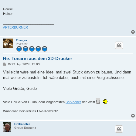
Grüße
Heiner
____________________________
AFTERBURNER
Thargor
Inventar
Re: Tonarm aus dem 3D-Drucker
B
Di 23. Apr 2024, 15:03
e
i
Vielleicht wäre mal eine Idee, mal zwei Stück davon zu bauen. Und dann
t
mal weiter zu basteln. Ich wäre dabei, auch mit einer Vergleichsserie.
r
a
g
Viele Grüße, Guido
Viele Grüße von Guido, dem langsamsten
Barkeeper
der Welt!
Wann war Dein letztes Live-Konzert?
Erzkanzler
Graue Eminenz