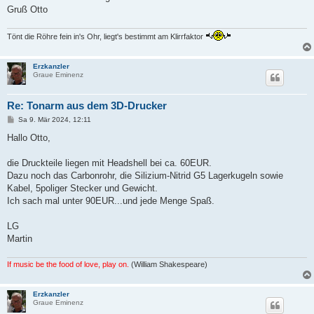
a
Gruß Otto
g
Tönt die Röhre fein in's Ohr, liegt's bestimmt am Klirrfaktor
Erzkanzler
Graue Eminenz
Re: Tonarm aus dem 3D-Drucker
B
Sa 9. Mär 2024, 12:11
e
i
Hallo Otto,
t
r
a
die Druckteile liegen mit Headshell bei ca. 60EUR.
g
Dazu noch das Carbonrohr, die Silizium-Nitrid G5 Lagerkugeln sowie
Kabel, 5poliger Stecker und Gewicht.
Ich sach mal unter 90EUR...und jede Menge Spaß.
LG
Martin
If music be the food of love, play on.
(William Shakespeare)
Erzkanzler
Graue Eminenz