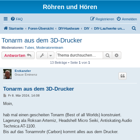
Röhren und Hören
FAQ
Registrieren
Anmelden
S
Startseite
Foren-Übersicht
DIY-Hardware
DIY
DIY-Laufwerke und Zubehör
u
Tonarm aus dem 3D-Drucker
c
Moderatoren:
Tubes
,
Moderatorenteam
h
Suche
Erweiterte
Antworten
e
13 Beiträge • Seite
1
von
1
Erzkanzler
Graue Eminenz
Tonarm aus dem 3D-Drucker
B
Fr 8. Mär 2024, 14:08
e
i
Moin,
t
r
a
hab mal einen gescheiten Tonarm (Best of all Worlds) konstruiert.
g
Lagerung ala Roksan Artemiz, Headshell Micro Seiki, Antiskating Audio
Technica AT-1100.
Bis auf das Tonarmrohr (Carbon) kommt alles aus dem Drucker.