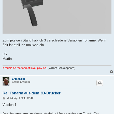
Zum jetzigen Stand hab ich 3 verschiedene Versionen Tonarme. Wenn
Zeit ist stell ich mal was ein.
LG
Martin
If music be the food of love, play on.
(William Shakespeare)
Erzkanzler
Graue Eminenz
Re: Tonarm aus dem 3D-Drucker
B
Mi 24. Apr 2024, 12:42
e
i
Version 1
t
r
a
Der Universalarm, geplante effektive Masse zwischen 7 und 17gr.