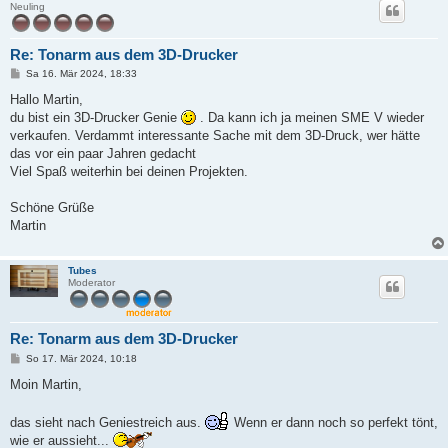
Neuling
Re: Tonarm aus dem 3D-Drucker
B
Sa 16. Mär 2024, 18:33
e
i
Hallo Martin,
t
du bist ein 3D-Drucker Genie
. Da kann ich ja meinen SME V wieder
r
a
verkaufen. Verdammt interessante Sache mit dem 3D-Druck, wer hätte
g
das vor ein paar Jahren gedacht
Viel Spaß weiterhin bei deinen Projekten.
Schöne Grüße
Martin
Tubes
Moderator
Re: Tonarm aus dem 3D-Drucker
B
So 17. Mär 2024, 10:18
e
i
Moin Martin,
t
r
a
das sieht nach Geniestreich aus.
Wenn er dann noch so perfekt tönt,
g
wie er aussieht...