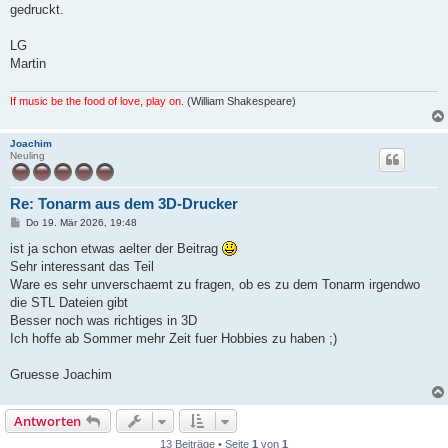
t
gedruckt.
r
a
g
LG
Martin
If music be the food of love, play on.
(William Shakespeare)
Joachim
Neuling
Re: Tonarm aus dem 3D-Drucker
B
Do 19. Mär 2026, 19:48
e
i
ist ja schon etwas aelter der Beitrag
t
Sehr interessant das Teil
r
a
Ware es sehr unverschaemt zu fragen, ob es zu dem Tonarm irgendwo
g
die STL Dateien gibt
Besser noch was richtiges in 3D
Ich hoffe ab Sommer mehr Zeit fuer Hobbies zu haben ;)
Gruesse Joachim
Antworten
13 Beiträge • Seite
1
von
1