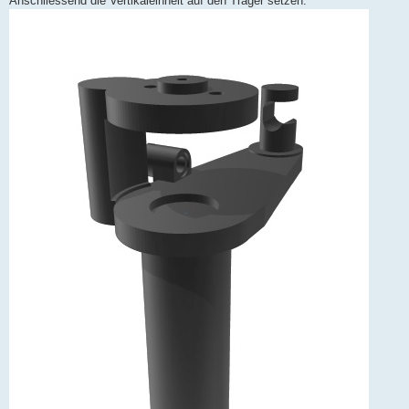
Anschliessend die Vertikaleinheit auf den Träger setzen: