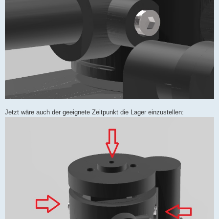
Jetzt wäre auch der geeignete Zeitpunkt die Lager einzustellen: