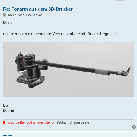
Re: Tonarm aus dem 3D-Drucker
B
Sa 16. Mär 2024, 17:42
e
i
Moin,
t
r
a
und hier noch die georderte Version vorbereitet für den Rega-Lift
g
LG
Martin
If music be the food of love, play on.
(William Shakespeare)
mawu