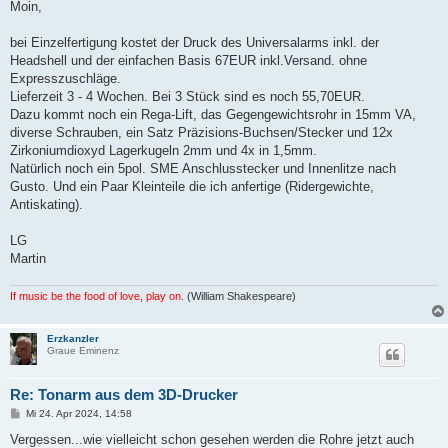
i
Moin,
t
r
a
bei Einzelfertigung kostet der Druck des Universalarms inkl. der
g
Headshell und der einfachen Basis 67EUR inkl.Versand. ohne
Expresszuschläge.
Lieferzeit 3 - 4 Wochen. Bei 3 Stück sind es noch 55,70EUR.
Dazu kommt noch ein Rega-Lift, das Gegengewichtsrohr in 15mm VA,
diverse Schrauben, ein Satz Präzisions-Buchsen/Stecker und 12x
Zirkoniumdioxyd Lagerkugeln 2mm und 4x in 1,5mm.
Natürlich noch ein 5pol. SME Anschlusstecker und Innenlitze nach
Gusto. Und ein Paar Kleinteile die ich anfertige (Ridergewichte,
Antiskating).
LG
Martin
If music be the food of love, play on.
(William Shakespeare)
Erzkanzler
Graue Eminenz
Re: Tonarm aus dem 3D-Drucker
B
Mi 24. Apr 2024, 14:58
e
i
Vergessen...wie vielleicht schon gesehen werden die Rohre jetzt auch