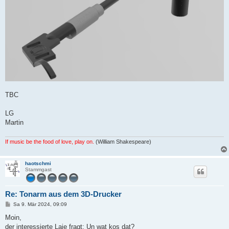
TBC
LG
Martin
If music be the food of love, play on.
(William Shakespeare)
haotschmi
Stammgast
Re: Tonarm aus dem 3D-Drucker
B
Sa 9. Mär 2024, 09:09
e
i
Moin,
t
der interessierte Laie fragt: Un wat kos dat?
r