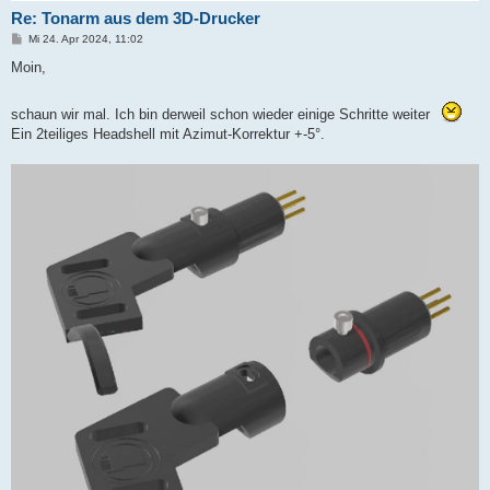
Re: Tonarm aus dem 3D-Drucker
B
Mi 24. Apr 2024, 11:02
e
i
Moin,
t
r
a
schaun wir mal. Ich bin derweil schon wieder einige Schritte weiter
g
Ein 2teiliges Headshell mit Azimut-Korrektur +-5°.