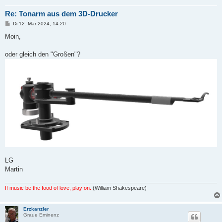
Re: Tonarm aus dem 3D-Drucker
B
Di 12. Mär 2024, 14:20
e
i
Moin,
t
r
a
oder gleich den "Großen"?
g
LG
Martin
If music be the food of love, play on.
(William Shakespeare)
Erzkanzler
Graue Eminenz